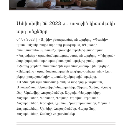
Ամփոփվել են 2023 թ․ առաջին կիսամյակի
արդյունքները
04/07/2023
|
«Արփի» բնապատմական արգելոց
,
«Գառնի»
պատմամշակութային արգելոց-թանգարան
,
«Գլաձորի
համալսարան» պատմամշակութային արգելոց-թանգարան
,
«Գոշավանք» պատմաճարտարապետական արգելոց
,
«Դիլիջան»
ժողովրդական ճարտարապետության արգելոց-թանգարան
,
«Զորաց քարեր» բնակատեղի» պատմամշակութային արգելոց
,
«Զվարթնոց» պատմամշակութային արգելոց-թանգարան
,
«Լոռի
բերդ» քաղաքատեղի» պատմամշակութային արգելոց
,
«Մեծամոր» պատմահնագիտական արգելոց-թանգարան
,
Արագածոտն
,
Արմավիր
,
Գեղարքունիք
,
Շիրակ
,
Տավուշ
,
Վայոց
Ձոր
,
Արմավիրի Հուշարձաններ
,
Արցախ
,
Գեղարքունիքի
Հուշարձաններ
,
Գնումներ
,
Գովազդ
,
Երեվան
,
Երեվանի
Հուշարձաններ
,
Թեժ գիծ
,
Լրահոս
,
Հրապարակումներ
,
Շիրակի
Հուշարձաններ
,
Սյունիքի Հուշարձաններ
,
Վայոց Ձորի
Հուշարձաններ
,
Տավուշի Հուշարձաններ