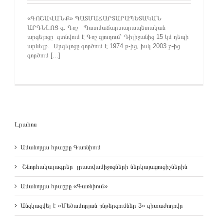
«ԳՈՇԱՎԱՆՔ» ՊԱՏՄԱՃԱՐՏԱՐԱՊԵՏԱԿԱՆ
ԱՐԳԵԼՈՑ գ. Գոշ Պատմաճարտարապետական
արգելոցը գտնվում է Գոշ գյուղում՝ Դիլիջանից 15 կմ դեպի
արևելք: Արգելոցը գործում է 1974 թ-ից, իսկ 2003 թ-ից
գործում [...]
Լրահոս
Ամանորյա հրաշքը Գառնիում
Շնորհակալագրեր լրատվամիջոցների ներկայացուցիչներին
Ամանորյա հրաշքը «Գառնիում»
Անցկացվել է «Մեծամորյան ընթերցումներ 3» գիտաժողովը