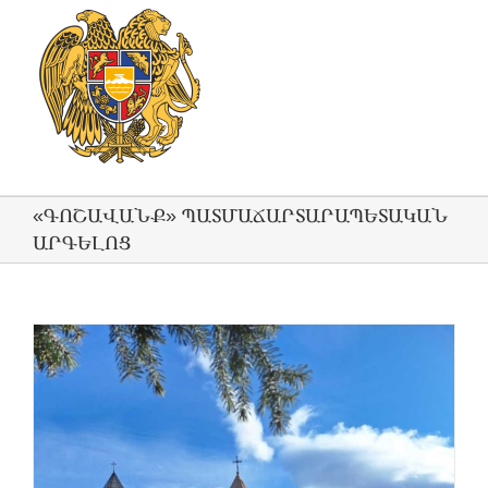
«ԳՈՇԱՎԱՆՔ» ՊԱՏՄԱՃԱՐՏԱՐԱՊԵՏԱԿԱՆ
ԱՐԳԵԼՈՑ