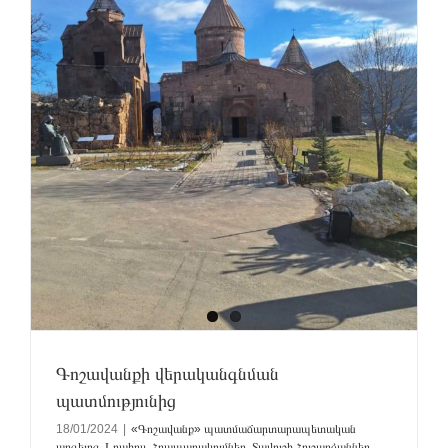
Գոշավանքի վերականգնման
պատմությունից
18/01/2024
|
«Գոշավանք» պատմաճարտարապետական
արգելոց
,
Լրահոս
,
Հրապարակումներ
,
Տավուշի Հուշարձաններ