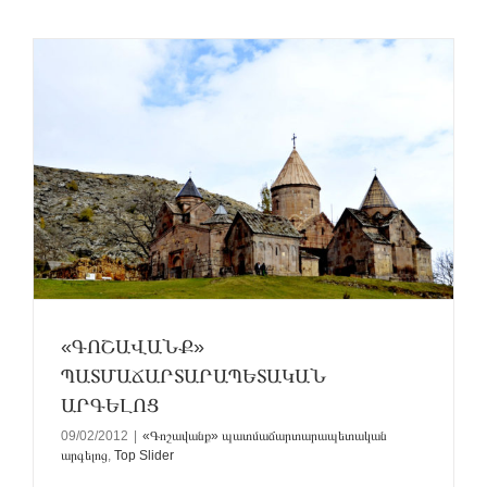
«ԳՈՇԱՎԱՆՔ»
ՊԱՏՄԱՃԱՐՏԱՐԱՊԵՏԱԿԱՆ
ԱՐԳԵԼՈՑ
09/02/2012
|
«Գոշավանք» պատմաճարտարապետական
արգելոց
,
Top Slider