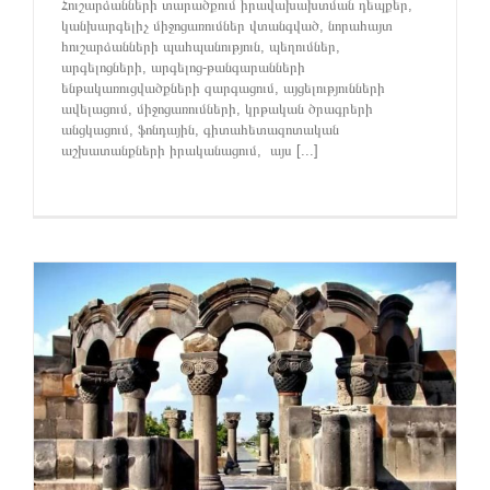
Հուշարձանների տարածքում իրավախախտման դեպքեր,
կանխարգելիչ միջոցառումներ վտանգված, նորահայտ
հուշարձանների պահպանություն, պեղումներ,
արգելոցների, արգելոց-թանգարանների
ենթակառուցվածքների զարգացում, այցելությունների
ավելացում, միջոցառումների, կրթական ծրագրերի
անցկացում, ֆոնդային, գիտահետազոտական
աշխատանքների իրականացում, այս [...]