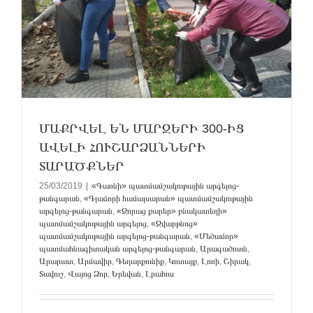
ՄԱՔՐՎԵԼ ԵՆ ՄԱՐԶԵՐԻ 300-ԻՑ
ԱՎԵԼԻ ՀՈՒՇԱՐՁԱՆՆԵՐԻ
ՏԱՐԱԾՔՆԵՐ
25/03/2019
|
«Գառնի» պատմամշակութային արգելոց-
թանգարան
,
«Գլաձորի համալսարան» պատմամշակութային
արգելոց-թանգարան
,
«Զորաց քարեր» բնակատեղի»
պատմամշակութային արգելոց
,
«Զվարթնոց»
պատմամշակութային արգելոց-թանգարան
,
«Մեծամոր»
պատմահնագիտական արգելոց-թանգարան
,
Արագածոտն
,
Արարատ
,
Արմավիր
,
Գեղարքունիք
,
Կոտայք
,
Լոռի
,
Շիրակ
,
Տավուշ
,
Վայոց Ձոր
,
Երեվան
,
Լրահոս