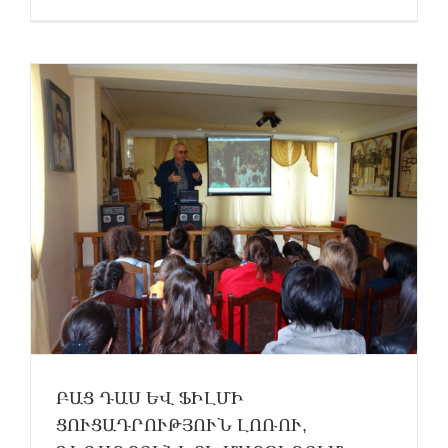
ԲԱՑ ԴԱՍ ԵՎ ՖԻԼՄԻ
ՑՈՒՑԱԴՐՈՒԹՅՈՒՆ ԼՈՌՈՒ,