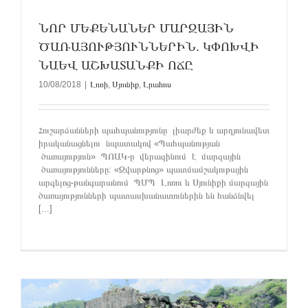
ՆՈՐ ՄԵՔԵՆԱՆԵՐ ՄԱՐԶԱՅԻՆ
ԾԱՌԱՅՈՒԹՅՈՒՆՆԵՐԻՆ. ԿՓՈԽՎԻ
ՆԱԵՎ ԱՇԽԱՏԱՆՔԻ ՈՃԸ
10/08/2018
|
Լոռի
,
Սյունիք
,
Լրահոս
Հուշարձանների պահպանությունը լիարժեք և արդյունավետ
իրականացնելու նպատակով «Պահպանության
ծառայություն» ՊՈԱԿ-ը վերազինում է մարզային
ծառայությունները: «Զվարթնոց» պատմամշակութային
արգելոց-թանգարանում ՊՄՊ Լոռու և Սյունիքի մարզային
ծառայությունների պատասխանատուներին են հանձնվել
[...]