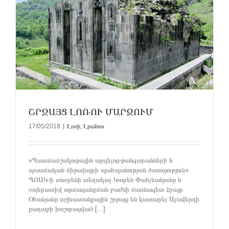
ՇՐՋԱՅՑ ԼՈՌՈՒ ՄԱՐԶՈՒՄ
17/05/2018
|
Լոռի
,
Լրահոս
«Պատմամշակութային արգելոց-թանգարանների և
պատմական միջավայրի պահպանության ծառայություն»
ՊՈԱԿ-ի տնօրենի տեղակալ Կարեն Փահլևանյանը և
օպերատիվ արձագանքման բաժնի մասնագետ Հրայր
Օհանյանը աշխատանքային շրջայց են կատարել Ալավերդի
քաղաքի խոշորացված [...]