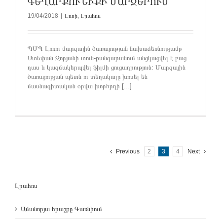
ԳԵՂԱՐՔՈՒՆԻՔԻ ՄԱՐԶԵՐՈՒՄ
19/04/2018
|
Լոռի
,
Լրահոս
ՊՄՊ Լոռու մարզային ծառայության նախաձեռնությամբ
Ստեփան Զորյանի տուն-թանգարանում անցկացվել է բաց
դաս և կազմակերպվել ֆիլմի ցուցադրություն: Մարզային
ծառայության պետն ու տեղակալը խոսել են
մասնագիտական օրվա խորհրդի [...]
Previous
2
3
4
Next
Լրահոս
Ամանորյա հրաշքը Գառնիում