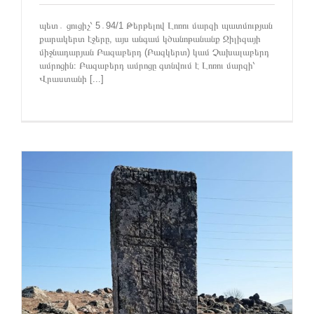
պետ․ ցուցիչ՝ 5․94/1 Թերթելով Լոռու մարզի պատմության
քարակերտ էջերը, այս անգամ կծանոթանանք Ջիլիզայի
միջնադարյան Բազաբերդ (Բազկերտ) կամ Չախալաբերդ
ամրոցին։ Բազաբերդ ամրոցը գտնվում է Լոռու մարզի՝
Վրաստանի [...]
մ