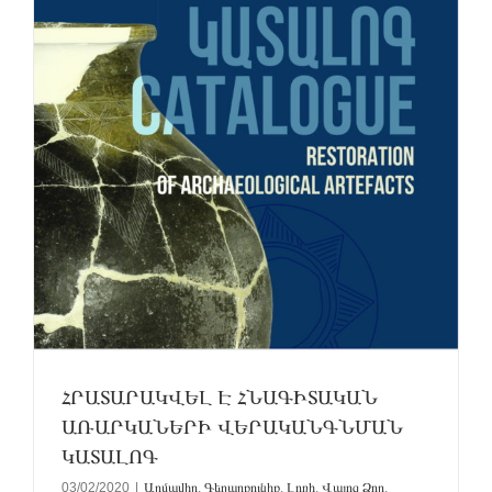
ՀՐԱՏԱՐԱԿՎԵԼ Է ՀՆԱԳԻՏԱԿԱՆ
ԱՌԱՐԿԱՆԵՐԻ ՎԵՐԱԿԱՆԳՆՄԱՆ
ԿԱՏԱԼՈԳ
03/02/2020
|
Արմավիր
,
Գեղարքունիք
,
Լոռի
,
Վայոց Ձոր
,