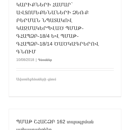
ԿԱՐԻՔՆԵՐԻ ՀԱՄԱՐ`
ԱՎՏՈՄԵՔԵՆԱՆԵՐԻ ՁԵՌՔ
ԲԵՐՄԱՆ ՆՊԱՏԱԿՈՎ
ԿԱԶՄԱԿԵՐՊՎԱԾ ՊՄԱԹ-
ԳՀԱՊՁԲ-18/4 ԵՎ ՊՄԱԹ-
ԳՀԱՊՁԲ-18/14 ԾԱԾԿԱԳՐԵՐՈՎ
ԳՆՈՒՄ
10/08/2018
|
Գնումներ
Ավտոմեքենաների գնում
ՊՄԱԹ ՇՀԱՇՁԲ 162 տպագրման
աշխատանքներ