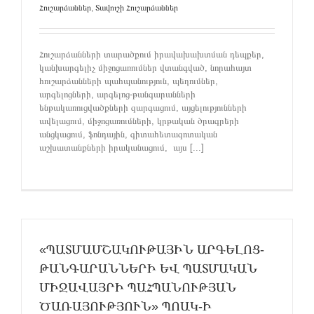
Հուշարձաններ
,
Տավուշի Հուշարձաններ
Հուշարձանների տարածքում իրավախախտման դեպքեր,
կանխարգելիչ միջոցառումներ վտանգված, նորահայտ
հուշարձանների պահպանություն, պեղումներ,
արգելոցների, արգելոց-թանգարանների
ենթակառուցվածքների զարգացում, այցելությունների
ավելացում, միջոցառումների, կրթական ծրագրերի
անցկացում, ֆոնդային, գիտահետազոտական
աշխատանքների իրականացում, այս [...]
«ՊԱՏՄԱՄՇԱԿՈՒԹԱՅԻՆ ԱՐԳԵԼՈՑ-
ԹԱՆԳԱՐԱՆՆԵՐԻ ԵՎ ՊԱՏՄԱԿԱՆ
ՄԻՋԱՎԱՅՐԻ ՊԱՀՊԱՆՈՒԹՅԱՆ
ԾԱՌԱՅՈՒԹՅՈՒՆ» ՊՈԱԿ-Ի