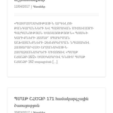
12/04/2017
|
Գնումներ
«ՊԱՏՄԱՄՇԱԿՈՒԹԱՅԻՆ ԱՐԳԵԼՈՑ-
ԹԱՆԳԱՐԱՆՆԵՐԻ ԵՎ ՊԱՏՄԱԿԱՆ ՄԻՋԱՎԱՅՐԻ
ՊԱՀՊԱՆՈՒԹՅԱՆ ԾԱՌԱՅՈՒԹՅՈՒՆ» ՊՈԱԿ-Ի
ԿԱՐԻՔՆԵՐԻ ՀԱՄԱՐ` ՏՊԱԳՐՄԱՆ
ԱՇԽԱՏԱՆՔՆԵՐԻ ՁԵՌՔԲԵՐՄԱՆ ՆՊԱՏԱԿՈՎ
ՀԱՅՏԱՐԱՐՎԱԾ ՇՐՋԱՆԱԿԱՅԻՆ
ՀԱՄԱՁԱՅՆԱԳՐԵՐԻ ՄԻՋՈՑՈՎ «ՊՄԱԹ
ՇՀԱՇՁԲ-16/2» ԾԱԾԿԱԳՐՈՎ ԳՆՈՒՄ ՊՄԱԹ
ՇՀԱՇՁԲ 162 տպագրման [...]
ՊՄԱԹ ՇՀԾՁԲ 171 համակարգչային
ծառայություն
20/03/2017
|
Գնումներ