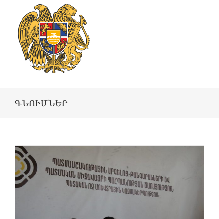
ԳՆՈՒՄՆԵՐ
ը