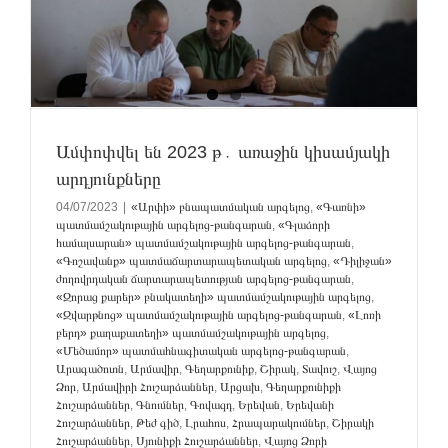
Ամփոփվել են 2023 թ․ առաջին կիսամյակի
արդյունքները
04/07/2023
|
«Արփի» բնապատմական արգելոց
,
«Գառնի»
պատմամշակութային արգելոց-թանգարան
,
«Գլաձորի
համալսարան» պատմամշակութային արգելոց-թանգարան
,
«Գոշավանք» պատմաճարտարապետական արգելոց
,
«Դիլիջան»
ժողովրդական ճարտարապետության արգելոց-թանգարան
,
«Զորաց քարեր» բնակատեղի» պատմամշակութային արգելոց
,
«Զվարթնոց» պատմամշակութային արգելոց-թանգարան
,
«Լոռի
բերդ» քաղաքատեղի» պատմամշակութային արգելոց
,
«Մեծամոր» պատմահնագիտական արգելոց-թանգարան
,
Արագածոտն
,
Արմավիր
,
Գեղարքունիք
,
Շիրակ
,
Տավուշ
,
Վայոց
Ձոր
,
Արմավիրի Հուշարձաններ
,
Արցախ
,
Գեղարքունիքի
Հուշարձաններ
,
Գնումներ
,
Գովազդ
,
Երեվան
,
Երեվանի
Հուշարձաններ
,
Թեժ գիծ
,
Լրահոս
,
Հրապարակումներ
,
Շիրակի
Հուշարձաններ
,
Սյունիքի Հուշարձաններ
,
Վայոց Ձորի