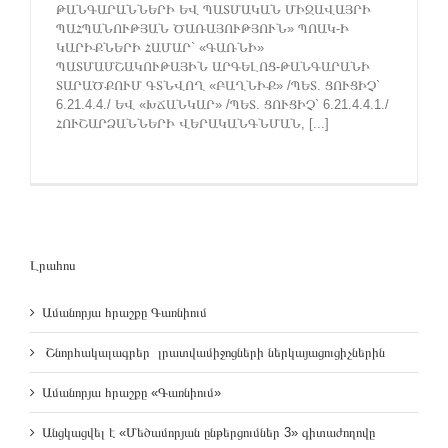
ԹԱՆԳԱՐԱՆՆԵՐԻ ԵՎ ՊԱՏՄԱԿԱՆ ՄԻՋԱՎԱՅՐԻ
ՊԱՀՊԱՆՈՒԹՅԱՆ ԾԱՌԱՅՈՒԹՅՈՒՆ» ՊՈԱԿ-Ի
ԿԱՐԻՔՆԵՐԻ ՀԱՄԱՐ` «ԳԱՌՆԻ»
ՊԱՏՄԱՄՇԱԿՈՒԹԱՅԻՆ ԱՐԳԵԼՈՑ-ԹԱՆԳԱՐԱՆԻ
ՏԱՐԱԾՔՈՒՄ ԳՏՆՎՈՂ «ԲԱՂՆԻՔ» /ՊԵՏ. ՑՈՒՑԻՉ`
6.21.4.4./ ԵՎ «ԽՃԱՆԿԱՐ» /ՊԵՏ. ՑՈՒՑԻՉ` 6.21.4.4.1./
ՀՈՒՇԱՐՁԱՆՆԵՐԻ ՎԵՐԱԿԱՆԳՆՄԱՆ, [...]
Լրահոս
Ամանորյա հրաշքը Գառնիում
Շնորհակալագրեր լրատվամիջոցների ներկայացուցիչներին
Ամանորյա հրաշքը «Գառնիում»
Անցկացվել է «Մեծամորյան ընթերցումներ 3» գիտաժողովը