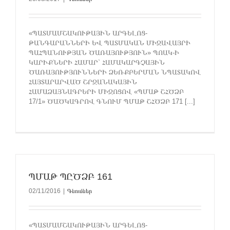
«ՊԱՏՄԱՄՇԱԿՈՒԹԱՅԻՆ ԱՐԳԵԼՈՑ-
ԹԱՆԳԱՐԱՆՆԵՐԻ ԵՎ ՊԱՏՄԱԿԱՆ ՄԻՋԱՎԱՅՐԻ
ՊԱՀՊԱՆՈՒԹՅԱՆ ԾԱՌԱՅՈՒԹՅՈՒՆ» ՊՈԱԿ-Ի
ԿԱՐԻՔՆԵՐԻ ՀԱՄԱՐ` ՀԱՄԱԿԱՐԳՉԱՅԻՆ
ԾԱՌԱՅՈՒԹՅՈՒՆՆԵՐԻ ՁԵՌՔԲԵՐՄԱՆ ՆՊԱՏԱԿՈՎ
ՀԱՅՏԱՐԱՐՎԱԾ ՇՐՋԱՆԱԿԱՅԻՆ
ՀԱՄԱՁԱՅՆԱԳՐԵՐԻ ՄԻՋՈՑՈՎ «ՊՄԱԹ ՇՀԾՁԲ
17/1» ԾԱԾԿԱԳՐՈՎ ԳՆՈՒՄ ՊՄԱԹ ՇՀԾՁԲ 171 [...]
ՊՄԱԹ ՊԸԾՁԲ 161
02/11/2016
|
Գնումներ
«ՊԱՏՄԱՄՇԱԿՈՒԹԱՅԻՆ ԱՐԳԵԼՈՑ-