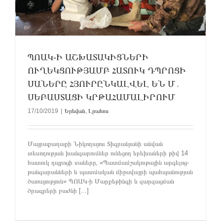
ՊՈԱԿ-Ի ԱՇԽԱՏԱԿԻՑՆԵՐԻ
ՈՒՂԵԿՑՈՒԹՅԱՄԲ ՀԱՏՈՒԿ ԴՊՐՈՑԻ
ՍԱՆԵՐԸ ՀՅՈՒՐԸՆԿԱԼՎԵԼ ԵՆ Մ․
ՍԵԲԱՍՏԱՑԻ ԿՐԹԱՀԱՄԱԼԻՐՈՒՄ
17/10/2019
|
Երեվան
,
Լրահոս
Մայրաքաղաքի Նիկողայոս Տիգրանյանի անվան
տեսողության խանգարումներ ունեցող երեխաների թիվ 14
հատուկ դպրոցի սաները, «Պատմամշակութային արգելոց-
թանգարանների և պատմական միջավայրի պահպանության
ծառայություն» ՊՈԱԿ-ի Մարքեթինգի և զարգացման
ծրագրերի բաժնի [...]