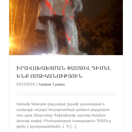
ԻՐԱՎԱԽԱԽՏՄԱՆ ՓԱՍՏՈՎ ԴԻՄԵԼ
ԵՆՔ ՈՍՏԻԿԱՆՈՒԹՅՈՒՆ
03/12/2019
|
Երեվան
,
Լրահոս
Երևանի Կենտրոն վարչական շրջանի պատմության և
մշակույթի անշարժ հուշարձանների ցանկում ընդգրկված
ռուս գրող Ալեքսանդր Գրիբոյեդովի արձանը ներկելու
փաստի առթիվ «Պահպանության ծառայություն» ՊՈԱԿ-ը
դիմել է իրավապահներին։ Հ․Գ [...]