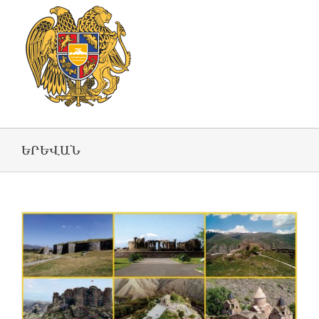
ԵՐԵՎԱՆ
ի