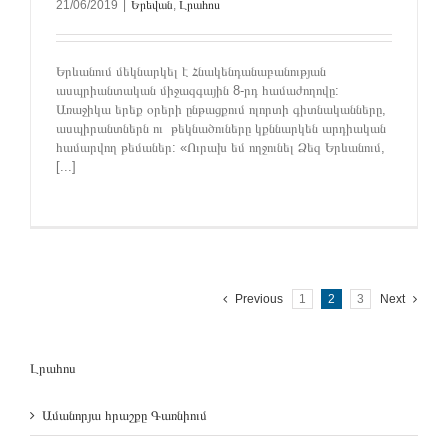
21/06/2019
|
Երեվան
,
Լրահոս
Երևանում մեկնարկել է Հնակենդանաբանության
ասպրիանտական միջազգային 8-րդ համաժողովը:
Առաջիկա երեք օրերի ընթացքում ոլորտի գիտնականները,
ասպիրանտներն ու թեկնածուները կքննարկեն արդիական
համարվող թեմաներ: «Ուրախ եմ ողջունել Ձեզ Երևանում,
[...]
Previous
1
2
3
Next
Լրահոս
Ամանորյա հրաշքը Գառնիում