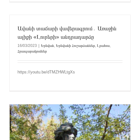
Ավանի տաճարի վավերագրում․ Առաջին
ալիքի «Լուրերի» անդրադարձը
16/03/2023
|
Երեվան
,
Երեվանի Հուշարձաններ
,
Լրահոս
,
Հրապարակումներ
https://youtu.be/dTMZHWLtgXs