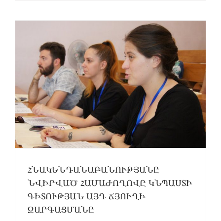
ՀՆԱԿԵՆԴԱՆԱԲԱՆՈՒԹՅԱՆԸ
ՆՎԻՐՎԱԾ ՀԱՄԱԺՈՂՈՎԸ ԿՆՊԱՍՏԻ
ԳԻՏՈՒԹՅԱՆ ԱՅԴ ՃՅՈՒՂԻ
ԶԱՐԳԱՑՄԱՆԸ