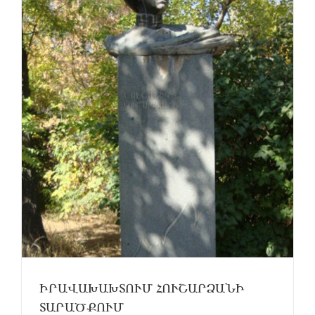
ԻՐԱՎԱԽԱԽՏՈՒՄ ՀՈՒՇԱՐՁԱՆԻ
ՏԱՐԱԾՔՈՒՄ