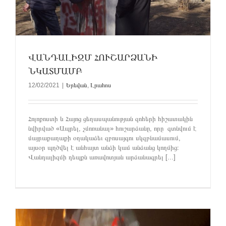
ՎԱՆԴԱԼԻԶՄ ՀՈՒՇԱՐՁԱՆԻ
ՆԿԱՏՄԱՄԲ
12/02/2021
|
Երեվան
,
Լրահոս
Հոլոքոստի և Հայոց ցեղասպանության զոհերի հիշատակին
նվիրված «Ապրել, չմոռանալ» հուշարձանը, որը գտնվում է
մայրաքաղաքի օղակաձեւ զբոսայգու սկզբնամասում,
այսօր պղծվել է անհայտ անձի կամ անձանց կողմից։
Վանդալիզմի դեպքն առավոտյան արձանագրել [...]