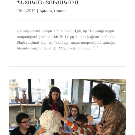
ՊԵՏԱԿԱՆ ՑՈՒՑԱԿՈՒՄ
19/11/2019
|
Երեվան
,
Լրահոս
Համացանցում օրերս ահազանգել էին, որ Դալմայի այգու
տարածքում քանդում են 16-17-րդ դարերի գինու հնձանը։
Տեղեկացնում ենք, որ Դալմայի այգու տարածքում գտնվող
հնձանը հաշվառված չէ ՀՀ կառավարության [...]