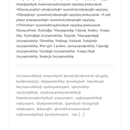
ժողովրդական ճարտարապետության արգելոց-թանգարան
,
«Զորաց քարեր» բնակատեղի» պատմամշակութային արգելոց
,
«Զվարթնոց» պատմամշակութային արգելոց-թանգարան
,
«Լոռի
բերդ» քաղաքատեղի» պատմամշակութային արգելոց
,
«Մեծամոր» պատմահնագիտական արգելոց-թանգարան
,
Արագածոտն
,
Արմավիր
,
Գեղարքունիք
,
Շիրակ
,
Տավուշ
,
Վայոց
Ձոր
,
Արմավիրի Հուշարձաններ
,
Արցախ
,
Գեղարքունիքի
Հուշարձաններ
,
Գնումներ
,
Գովազդ
,
Երեվան
,
Երեվանի
Հուշարձաններ
,
Թեժ գիծ
,
Լրահոս
,
Հրապարակումներ
,
Շիրակի
Հուշարձաններ
,
Սյունիքի Հուշարձաններ
,
Վայոց Ձորի
Հուշարձաններ
,
Տավուշի Հուշարձաններ
Հուշարձանների տարածքում իրավախախտման դեպքեր,
կանխարգելիչ միջոցառումներ վտանգված, նորահայտ
հուշարձանների պահպանություն, պեղումներ,
արգելոցների, արգելոց-թանգարանների
ենթակառուցվածքների զարգացում, այցելությունների
ավելացում, միջոցառումների, կրթական ծրագրերի
անցկացում, ֆոնդային, գիտահետազոտական
աշխատանքների իրականացում, այս [...]