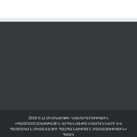
2018 © ՀՀ ՄՇԱԿՈՒՅԹԻ ՆԱԽԱՐԱՐՈՒԹՅՈՒՆ
«ՊԱՏՄԱՄՇԱԿՈՒԹԱՅԻՆ ԱՐԳԵԼՈՑ-ԹԱՆԳԱՐԱՆՆԵՐԻ ԵՎ
ՊԱՏՄԱԿԱՆ ՄԻՋԱՎԱՅՐԻ ՊԱՀՊԱՆՈՒԹՅԱՆ ԾԱՌԱՅՈՒԹՅՈՒՆ»
ՊՈԱԿ