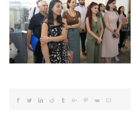
Facebook
Twitter
Linkedin
Reddit
Tumblr
Google+
Pinterest
Vk
Email