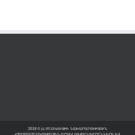
2018 © ՀՀ ՄՇԱԿՈՒՅԹԻ ՆԱԽԱՐԱՐՈՒԹՅՈՒՆ
«ՊԱՏՄԱՄՇԱԿՈՒԹԱՅԻՆ ԱՐԳԵԼՈՑ-ԹԱՆԳԱՐԱՆՆԵՐԻ ԵՎ