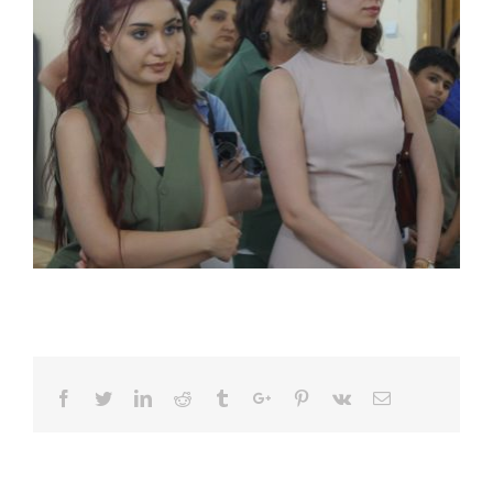
Facebook
Twitter
Linkedin
Reddit
Tumblr
Google+
Pinterest
Vk
Email