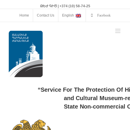
ԹԵԺ ԳԻԾ | +374 (10) 58-74-25
Home
Contact Us
English
Facebook
“Service For The Protection Of H
and Cultural Museum-re
State Non-commercial O