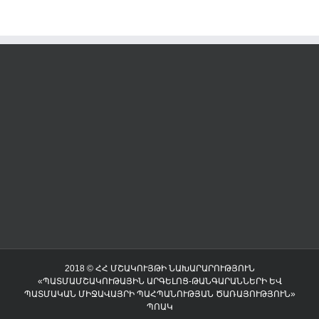
2018 © ՀՀ ՄՇԱԿՈՒՅԹԻ ՆԱԽԱՐԱՐՈՒԹՅՈՒՆ
«ՊԱՏՄԱՄՇԱԿՈՒԹԱՅԻՆ ԱՐԳԵԼՈՑ-ԹԱՆԳԱՐԱՆՆԵՐԻ ԵՎ
ՊԱՏՄԱԿԱՆ ՄԻՋԱՎԱՅՐԻ ՊԱՀՊԱՆՈՒԹՅԱՆ ԾԱՌԱՅՈՒԹՅՈՒՆ»
ՊՈԱԿ