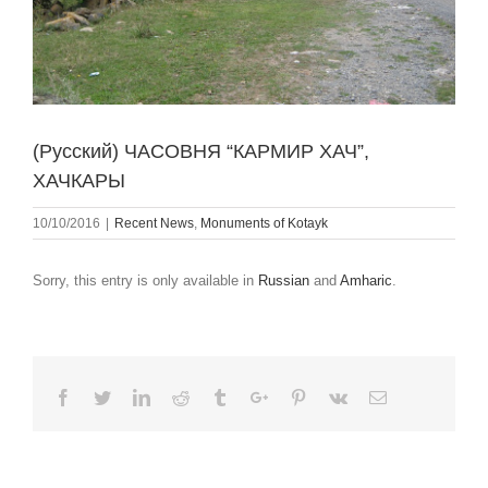
(Русский) ЧАСОВНЯ “КАРМИР ХАЧ”,
ХАЧКАРЫ
10/10/2016
|
Recent News
,
Monuments of Kotayk
Sorry, this entry is only available in
Russian
and
Amharic
.
Facebook
Twitter
Linkedin
Reddit
Tumblr
Google+
Pinterest
Vk
Email