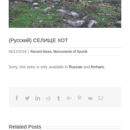
(Русский) СЕЛИЩЕ ХОТ
06/12/2016
|
Recent News
,
Monuments of Syunik
Sorry, this entry is only available in
Russian
and
Amharic
.
Facebook
Twitter
Linkedin
Reddit
Tumblr
Google+
Pinterest
Vk
Email
Related Posts