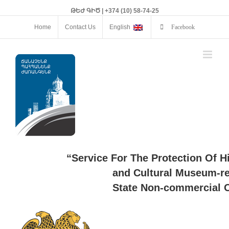
ԹԵԺ ԳԻԾ | +374 (10) 58-74-25
Home
Contact Us
English
Facebook
“Service For The Protection Of H
and Cultural Museum-re
State Non-commercial O