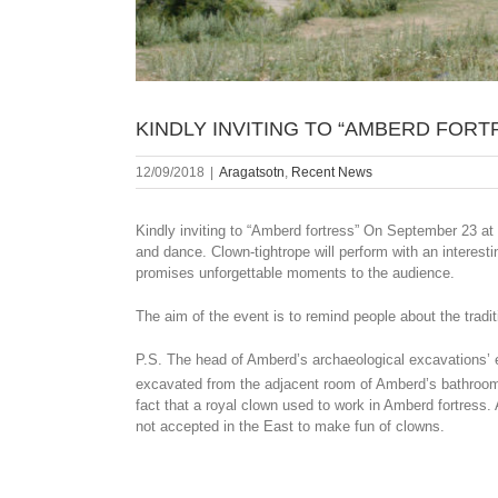
KINDLY INVITING TO “AMBERD FORT
12/09/2018
|
Aragatsotn
,
Recent News
Kindly inviting to “Amberd fortress” On September 23 at 
and dance. Clown-tightrope will perform with an interes
promises unforgettable moments to the audience.
The aim of the event is to remind people about the tradit
P.S. The head of Amberd’s archaeological excavations’
excavated from the adjacent room of Amberd’s bathroom 
fact that a royal clown used to work in Amberd fortress.
not accepted in the East to make fun of clowns.