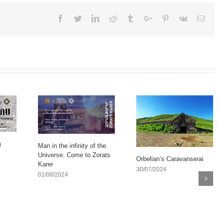
Facebook
Twitter
Linkedin
Reddit
Tumblr
Google+
Pinterest
Vk
Ema
ը
Man in the infinity of the
Universe. Come to Zorats
Orbelian’s Caravanserai
Karer
30/07/2024
01/08/2024