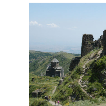
View
Larger
Image