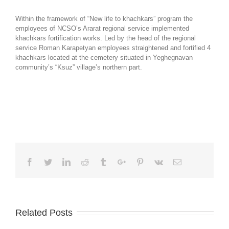
Within the framework of “New life to khachkars” program the
employees of NCSO’s Ararat regional service implemented
khachkars fortification works. Led by the head of the regional
service Roman Karapetyan employees straightened and fortified 4
khachkars located at the cemetery situated in Yeghegnavan
community’s “Ksuz” village’s northern part.
Facebook
Twitter
Linkedin
Reddit
Tumblr
Google+
Pinterest
Vk
Email
Related Posts