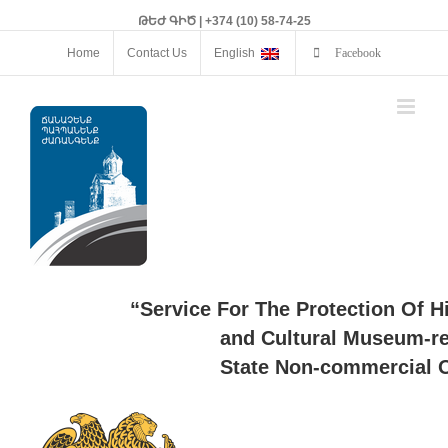
ԹԵԺ ԳԻԾ | +374 (10) 58-74-25
Home
Contact Us
English
Facebook
“Service For The Protection Of H
and Cultural Museum-re
State Non-commercial O