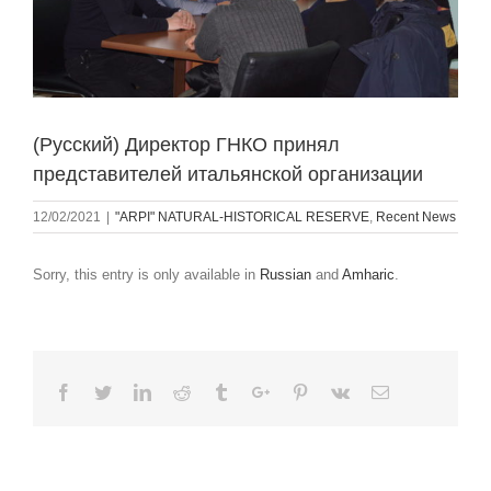
(Русский) Директор ГНКО принял
представителей итальянской организации
12/02/2021
|
"ARPI" NATURAL-HISTORICAL RESERVE
,
Recent News
Sorry, this entry is only available in
Russian
and
Amharic
.
Facebook
Twitter
Linkedin
Reddit
Tumblr
Google+
Pinterest
Vk
Email