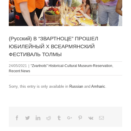
(Русский) В “ЗВАРТНОЦЕ” ПРОШЕЛ
ЮБИЛЕЙНЫЙ Х ВСЕАРМЯНСКИЙ
ФЕСТИВАЛЬ ТОЛМЫ
24/05/2021
|
“Zvartnots” Historical-Cultural Museum-Reservation
,
Recent News
Sorry, this entry is only available in
Russian
and
Amharic
.
Facebook
Twitter
Linkedin
Reddit
Tumblr
Google+
Pinterest
Vk
Email