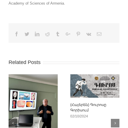
Academy of Sciences of Armenia.
Facebook
Twitter
Linkedin
Reddit
Tumblr
Google+
Pinterest
Vk
Email
Related Posts
(Հայերեն) Գուրոսը
Գորիսում
02/10/2024