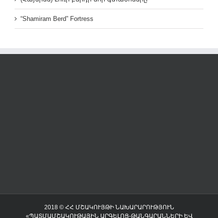
“Shamiram Berd” Fortress
2018 © ՀՀ ՄՇԱԿՈՒՅԹԻ ՆԱԽԱՐԱՐՈՒԹՅՈՒՆ
«ՊԱՏՄԱՄՇԱԿՈՒԹԱՅԻՆ ԱՐԳԵԼՈՑ-ԹԱՆԳԱՐԱՆՆԵՐԻ ԵՎ