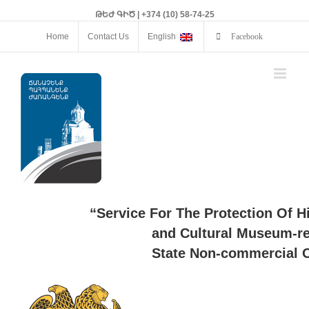
ԹԵԺ ԳԻԾ | +374 (10) 58-74-25
Home
Contact Us
English
Facebook
“Service For The Protection Of H
and Cultural Museum-re
State Non-commercial O