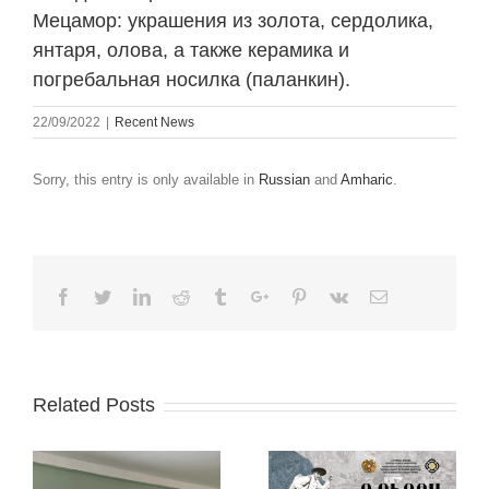
Мецамор: украшения из золота, сердолика,
янтаря, олова, а также керамика и
погребальная носилка (паланкин).
22/09/2022
|
Recent News
Sorry, this entry is only available in
Russian
and
Amharic
.
Facebook
Twitter
Linkedin
Reddit
Tumblr
Google+
Pinterest
Vk
Email
Related Posts