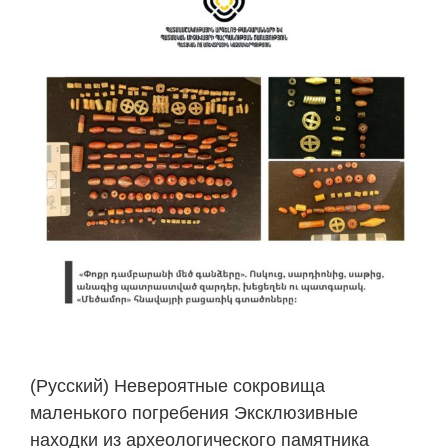
Image
(Русский) Невероятные сокровища
маленького погребения Эксклюзивные
находки из археологического памятника