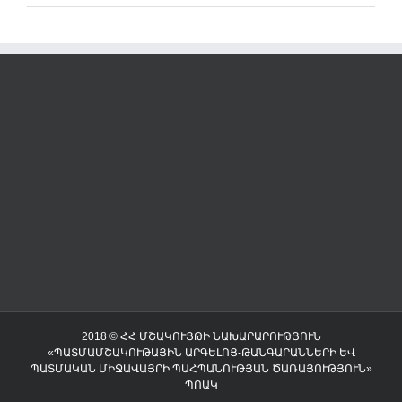
2018 © ՀՀ ՄՇԱԿՈՒՅԹԻ ՆԱԽԱՐԱՐՈՒԹՅՈՒՆ
«ՊԱՏՄԱՄՇԱԿՈՒԹԱՅԻՆ ԱՐԳԵԼՈՑ-ԹԱՆԳԱՐԱՆՆԵՐԻ ԵՎ
ՊԱՏՄԱԿԱՆ ՄԻՋԱՎԱՅՐԻ ՊԱՀՊԱՆՈՒԹՅԱՆ ԾԱՌԱՅՈՒԹՅՈՒՆ»
ՊՈԱԿ