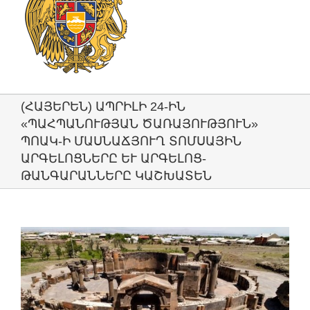
(ՀԱՅԵՐԵՆ) ԱՊՐԻԼԻ 24-ԻՆ
«ՊԱՀՊԱՆՈՒԹՅԱՆ ԾԱՌԱՅՈՒԹՅՈՒՆ»
ՊՈԱԿ-Ի ՄԱՍՆԱՃՅՈՒՂ ՏՈՄՍԱՅԻՆ
ԱՐԳԵԼՈՑՆԵՐԸ ԵՒ ԱՐԳԵԼՈՑ-Թ
ԱՆԳԱՐԱՆՆԵՐԸ ԿԱՇԽԱՏԵՆ
View
Larger
Image