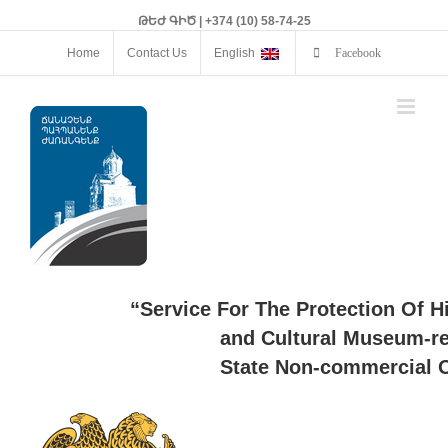
ԹԵԺ ԳԻԾ | +374 (10) 58-74-25
Home
Contact Us
English
Facebook
“Service For The Protection Of H
and Cultural Museum-re
State Non-commercial O