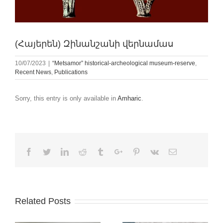
(Հայերեն) Զինանշանի վերնամաս
10/07/2023
|
“Metsamor” historical-archeological museum-reserve
,
Recent News
,
Publications
Sorry, this entry is only available in
Amharic
.
Facebook
Twitter
Linkedin
Reddit
Tumblr
Google+
Pinterest
Vk
Email
Related Posts