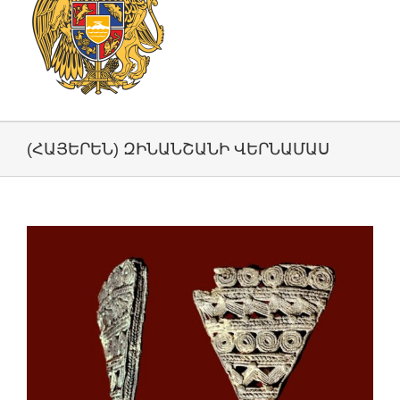
(ՀԱՅԵՐԵՆ) ԶԻՆԱՆՇԱՆԻ ՎԵՐՆԱՄԱՍ
View
Larger
Image