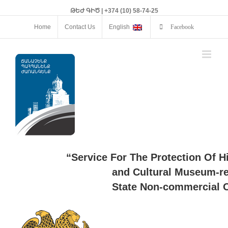
ԹԵԺ ԳԻԾ | +374 (10) 58-74-25
Home
Contact Us
English
Facebook
“Service For The Protection Of H
and Cultural Museum-re
State Non-commercial O