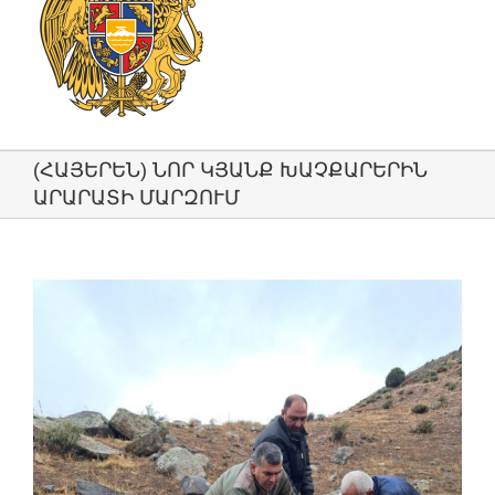
(ՀԱՅԵՐԵՆ) ՆՈՐ ԿՅԱՆՔ ԽԱՉՔԱՐԵՐԻՆ
ԱՐԱՐԱՏԻ ՄԱՐԶՈՒՄ
View
Larger
Image