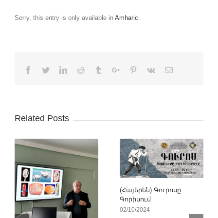
Sorry, this entry is only available in
Amharic
.
Facebook
Twitter
Linkedin
Reddit
Tumblr
Google+
Pinterest
Vk
Email
Related Posts
(Հայերեն) Գուրոսը
Գորիսում
02/10/2024