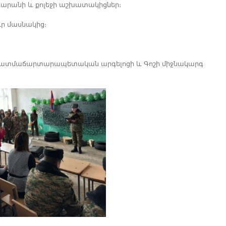
գարանի և քոլեջի աշխատակիցներ։
ուր մասնակից։
 պատմաճարտարապետական արգելոցի և Գոշի միջնակարգ