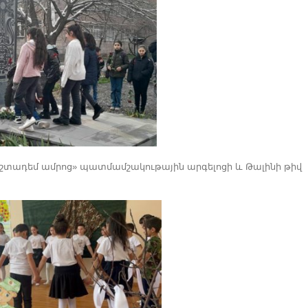
աշտադեմ ամրոց» պատմամշակութային արգելոցի և Թալինի թիվ