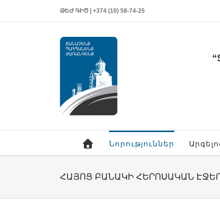
ԹԵԺ ԳԻԾ | +374 (10) 58-74-25
“
Նորություններ
Արգել
ՀԱՅՈՑ ԲԱՆԱԿԻ ՀԵՐՈՍԱԿԱՆ ԷՋԵ