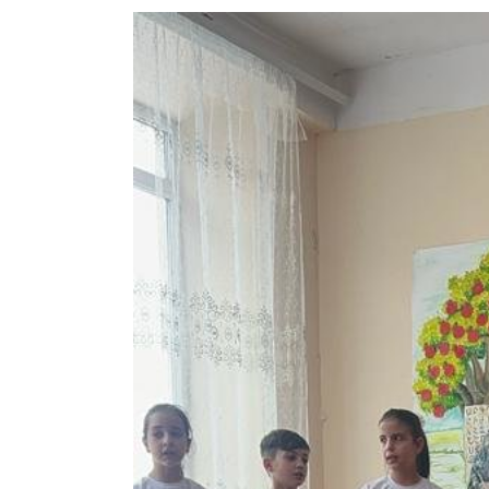
View
Larger
Image