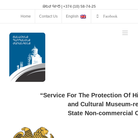
ԹԵԺ ԳԻԾ | +374 (10) 58-74-25
Home
Contact Us
English
Facebook
“Service For The Protection Of H
and Cultural Museum-re
State Non-commercial O