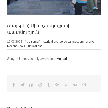
(Հայերեն) Մի վիշապաքարի
պատմություն
15/06/2024
|
“Metsamor” historical-archeological museum-reserve
,
Recent News
,
Publications
Sorry, this entry is only available in
Amharic
.
Facebook
Twitter
Linkedin
Reddit
Tumblr
Google+
Pinterest
Vk
Email