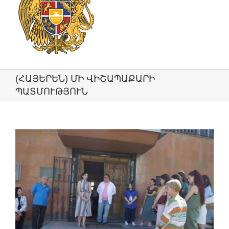
(ՀԱՅԵՐԵՆ) ՄԻ ՎԻՇԱՊԱՔԱՐԻ
ՊԱՏՄՈՒԹՅՈՒՆ
View
Larger
Image