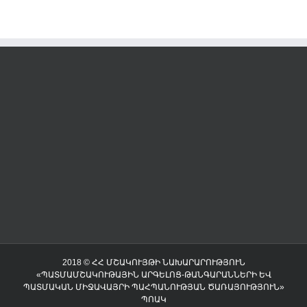
2018 © ՀՀ ՄՇԱԿՈՒՅԹԻ ՆԱԽԱՐԱՐՈՒԹՅՈՒՆ
«ՊԱՏՄԱՄՇԱԿՈՒԹԱՅԻՆ ԱՐԳԵԼՈՑ-ԹԱՆԳԱՐԱՆՆԵՐԻ ԵՎ
ՊԱՏՄԱԿԱՆ ՄԻՋԱՎԱՅՐԻ ՊԱՀՊԱՆՈՒԹՅԱՆ ԾԱՌԱՅՈՒԹՅՈՒՆ»
ՊՈԱԿ