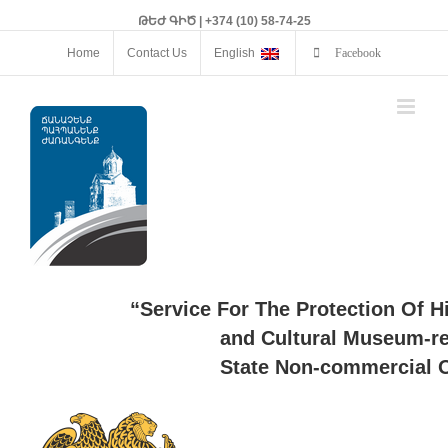
ԹԵԺ ԳԻԾ | +374 (10) 58-74-25
Home
Contact Us
English
Facebook
“Service For The Protection Of H
and Cultural Museum-re
State Non-commercial O