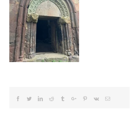
Facebook
Twitter
Linkedin
Reddit
Tumblr
Google+
Pinterest
Vk
Email