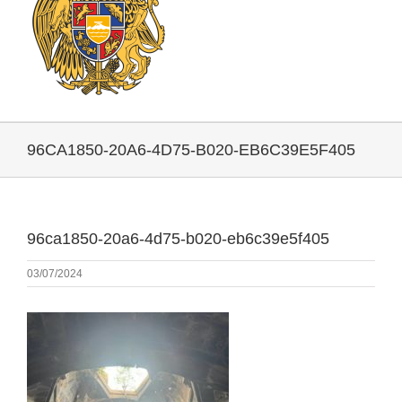
96CA1850-20A6-4D75-B020-EB6C39E5F405
96ca1850-20a6-4d75-b020-eb6c39e5f405
03/07/2024