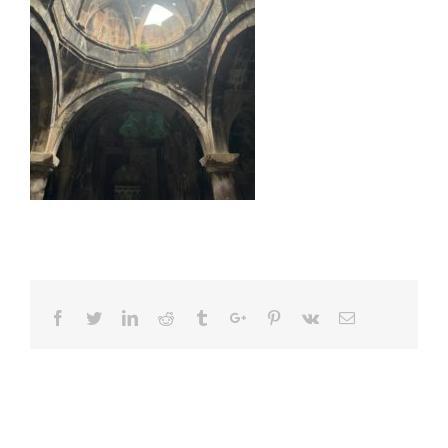
Facebook
Twitter
Linkedin
Reddit
Tumblr
Google+
Pinterest
Vk
Email