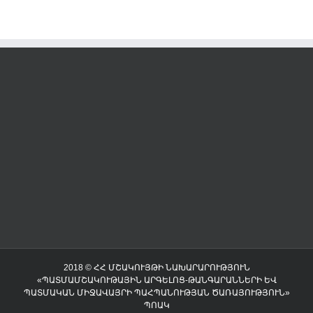
2018 © ՀՀ ՄՇԱԿՈՒՅԹԻ ՆԱԽԱՐԱՐՈՒԹՅՈՒՆ
«ՊԱՏՄԱՄՇԱԿՈՒԹԱՅԻՆ ԱՐԳԵԼՈՑ-ԹԱՆԳԱՐԱՆՆԵՐԻ ԵՎ
ՊԱՏՄԱԿԱՆ ՄԻՋԱՎԱՅՐԻ ՊԱՀՊԱՆՈՒԹՅԱՆ ԾԱՌԱՅՈՒԹՅՈՒՆ»
ՊՈԱԿ