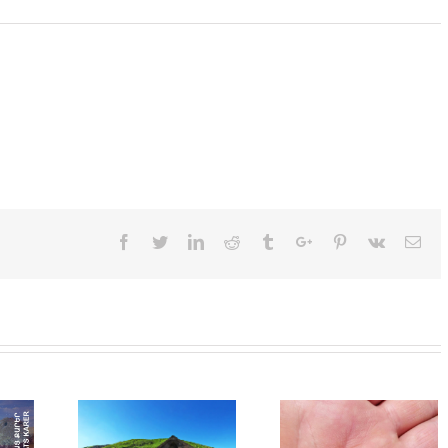
Facebook
Twitter
Linkedin
Reddit
Tumblr
Google+
Pinterest
Vk
Ema