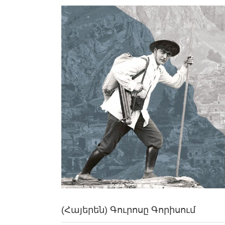
View
Larger
Image
(Հայերեն) Գուրոսը Գորիսում