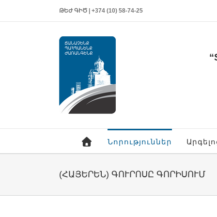
ԹԵԺ ԳԻԾ | +374 (10) 58-74-25
“
Նորություններ
Արգել
(ՀԱՅԵՐԵՆ) ԳՈՒՐՈՍԸ ԳՈՐԻՍՈՒՄ