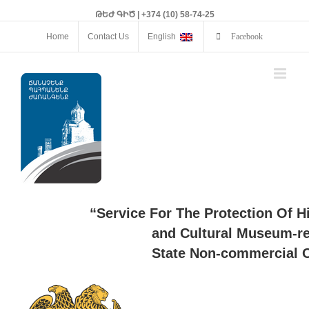
ԹԵԺ ԳԻԾ | +374 (10) 58-74-25
Home
Contact Us
English
Facebook
“Service For The Protection Of H
and Cultural Museum-re
State Non-commercial O