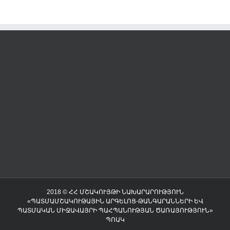
2018 © ՀՀ ՄՇԱԿՈՒՅԹԻ ՆԱԽԱՐԱՐՈՒԹՅՈՒՆ
«ՊԱՏՄԱՄՇԱԿՈՒԹԱՅԻՆ ԱՐԳԵԼՈՑ-ԹԱՆԳԱՐԱՆՆԵՐԻ ԵՎ
ՊԱՏՄԱԿԱՆ ՄԻՋԱՎԱՅՐԻ ՊԱՀՊԱՆՈՒԹՅԱՆ ԾԱՌԱՅՈՒԹՅՈՒՆ»
ՊՈԱԿ