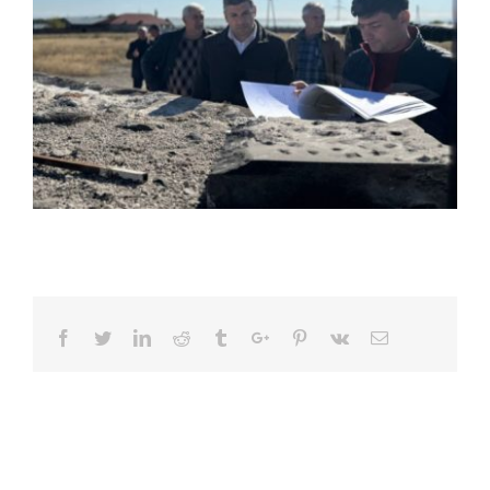
Facebook
Twitter
Linkedin
Reddit
Tumblr
Google+
Pinterest
Vk
Email