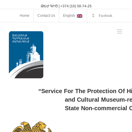
ԹԵԺ ԳԻԾ | +374 (10) 58-74-25
Home
Contact Us
English
Facebook
“Service For The Protection Of H
and Cultural Museum-re
State Non-commercial O