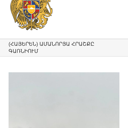
(ՀԱՅԵՐԵՆ) ԱՄԱՆՈՐՅԱ ՀՐԱՇՔԸ
ԳԱՌՆԻՈՒՄ
View
Larger
Image