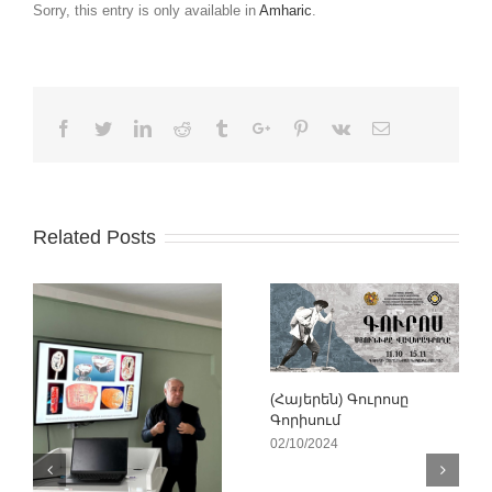
Sorry, this entry is only available in
Amharic
.
Facebook
Twitter
Linkedin
Reddit
Tumblr
Google+
Pinterest
Vk
Email
Related Posts
(Հայերեն) Գուրոսը
Գորիսում
02/10/2024