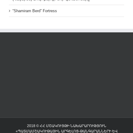
“Shamiram Berd” Fortress
2018 © ՀՀ ՄՇԱԿՈՒՅԹԻ ՆԱԽԱՐԱՐՈՒԹՅՈՒՆ
«ՊԱՏՄԱՄՇԱԿՈՒԹԱՅԻՆ ԱՐԳԵԼՈՑ-ԹԱՆԳԱՐԱՆՆԵՐԻ ԵՎ