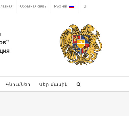
Главная
Обратная связь
Русский
ы
ов”
ция
Գնումներ
Մեր մասին