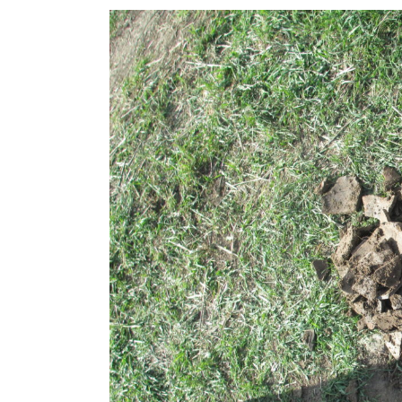
View
Larger
Image