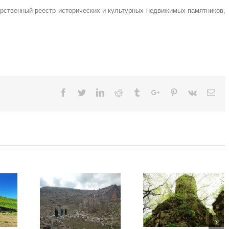
арственный реестр исторических и культурных недвижимых памятников,
Facebook
Twitter
Linkedin
Reddit
Tumblr
Google+
Pinterest
Vk
Ema