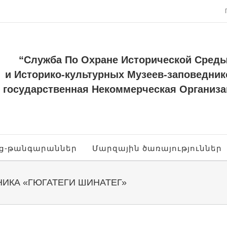
“Служба По Охране Исторической Сред
и Историко-культурных Музеев-заповедник
государственная Некоммерческая Организа
ոց-թանգարաններ
Մարզային ծառայություններ
ИКА «ГЮГАТЕГИ ШИНАТЕГ»