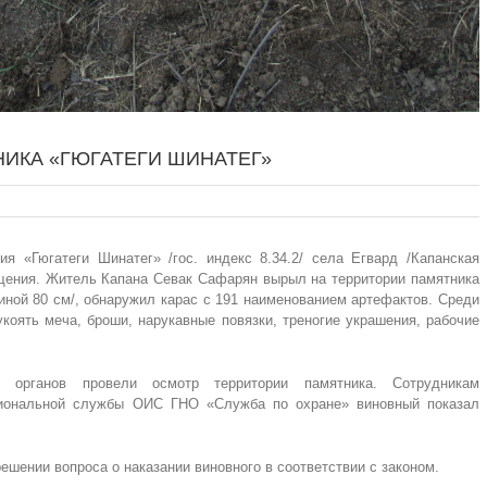
ИКА «ГЮГАТЕГИ ШИНАТЕГ»
ия «Гюгатеги Шинатег» /гос. индекс 8.34.2/ села Егвард /Капанская
щения. Житель Капана Севак Сафарян вырыл на территории памятника
биной 80 см/, обнаружил карас с 191 наименованием артефактов. Среди
укоять меча, броши, нарукавные повязки, треногие украшения, рабочие
х органов провели осмотр территории памятника. Сотрудникам
гиональной службы ОИС ГНО «Служба по охране» виновный показал
шении вопроса о наказании виновного в соответствии с законом.