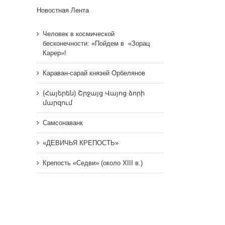
Новостная Лента
Человек в космической
бесконечности: «Пойдем в «Зорац
Карер»!
Караван-сарай князей Орбелянов
(Հայերեն) Շրջայց Վայոց ձորի
մարզում
Самсонаванк
«ДЕВИЧЬЯ КРЕПОСТЬ»
Крепость «Седви» (около XIII в.)