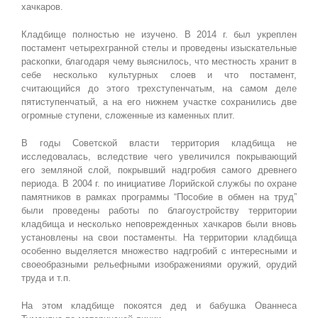
хачкаров.
Кладбище полностью не изучено. В 2014 г. был укреплен
постамент четырехгранной стелы и проведены изыскательные
раскопки, благодаря чему выяснилось, что местность хранит в
себе несколько культурных слоев и что постамент,
считающийся до этого трехступенчатым, на самом деле
пятиступенчатый, а на его нижнем участке сохранились две
огромные ступени, сложенные из каменных плит.
В годы Советской власти территория кладбища не
исследовалась, вследствие чего увеличился покрывающий
его земляной слой, покрывший надгробия самого древнего
периода. В 2004 г. по инициативе Лорийской службы по охране
памятников в рамках программы “Пособие в обмен на труд”
были проведены работы по благоустройству территории
кладбища и несколько неповрежденных хачкаров были вновь
установлены на свои постаменты. На территории кладбища
особенно выделяется множество надгробий с интересными и
своеобразными рельефными изображениями оружий, орудий
труда и т.п.
На этом кладбище покоятся дед и бабушка Ованнеса