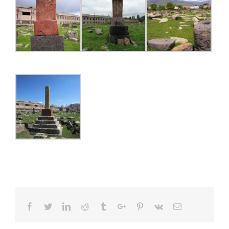
Facebook
Twitter
Linkedin
Reddit
Tumblr
Google+
Pinterest
Vk
Email