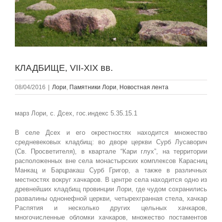
КЛАДБИЩЕ, VII-XIX вв.
08/04/2016
|
Лори
,
Памятники Лори
,
Новостная лента
марз Лори, с. Дсех, гос.индекс 5.35.15.1
В селе Дсех и его окрестностях находится множество
средневековых кладбищ: во дворе церкви Сурб Лусаворич
(Св. Просветителя), в квартале “Кари глух”, на территории
расположенных вне села монастырских комплексов Карасниц
Манкац и Барцракаш Сурб Григор, а также в различных
местностях вокруг хачкаров. В центре села находится одно из
древнейших кладбищ провинции Лори, где чудом сохранились
развалины однонефной церкви, четырехгранная стела, хачкар
Распятия и несколько других цельных хачкаров,
многочисленные обломки хачкаров, множество постаментов