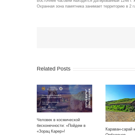
Восточнее часовни находится датированный 1246 г. 
Охранная зона памятника занимает территорию в 2 га
Related Posts
Человек в космической
бесконечности: «Пойдем в
Караван-сарай 
«Зорац Карер»!
Орбелянов