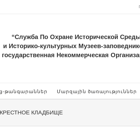
“Служба По Охране Исторической Сред
и Историко-культурных Музеев-заповедник
государственная Некоммерческая Организа
ոց-թանգարաններ
Մարզային ծառայություններ
ОКРЕСТНОЕ КЛАДБИЩЕ