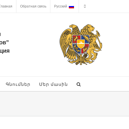
Главная
Обратная связь
Русский
ы
ов”
ция
Գնումներ
Մեր մասին