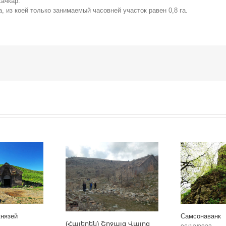
хачкар.
, из коей только занимаемый часовней участок равен 0,8 га.
князей
Самсонаванк
(Հայերեն) Շրջայց Վայոց