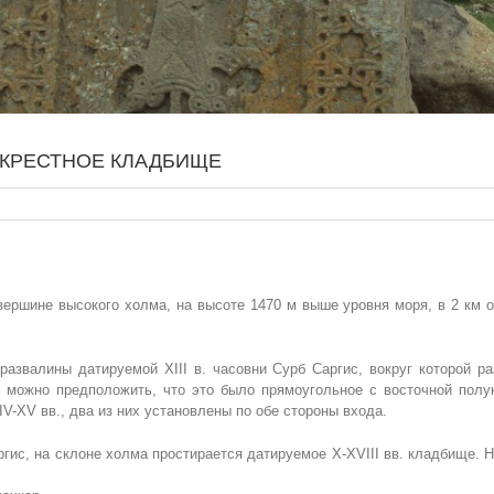
ОКРЕСТНОЕ КЛАДБИЩЕ
вершине высокого холма, на высоте 1470 м выше уровня моря, в 2 км о
азвалины датируемой XIII в. часовни Сурб Саргис, вокруг которой ра
, можно предположить, что это было прямоугольное с восточной полу
V-XV вв., два из них установлены по обе стороны входа.
гис, на склоне холма простирается датируемое X-XVIII вв. кладбище. Н