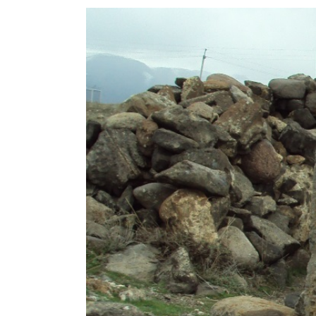
View
Larger
Image