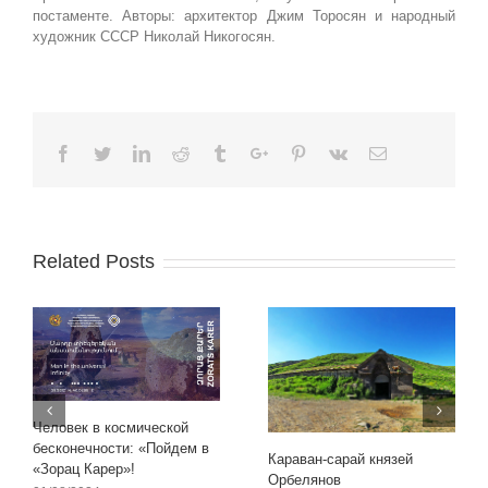
постаменте. Авторы: архитектор Джим Торосян и народный
художник СССР Николай Никогосян.
Facebook
Twitter
Linkedin
Reddit
Tumblr
Google+
Pinterest
Vk
Email
Related Posts
Человек в космической
бесконечности: «Пойдем в
Караван-сарай князей
«Зорац Карер»!
Орбелянов