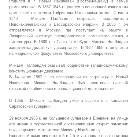
Родился в г. Новый Нахичеван (Ростов-на-Дону) в семье
ремесленника. В 1837-1845 гг. учился в основанной известным
армянским писателем Габриэлом Патканяном школе. С июля
1848 г. Микаэл Налбандян секретарь предводителя
Новонахичеванской и Бессарабской епархии. В 1853 г. он
отправляется в Москву, где поступает на работу в
Лазаревский институт преподавателем армянского языка и
литературы. В 1860 г. в Санкт-Петербурге Микаэл Налбандян
защитил кандидатскую диссертацию. В 1854-1858 гг. он учится
на медицинском факультете Московского университета.
Микаэл Налбандян оказывал содействие западноармянскому
конституционному движению.
В 14 июля 1862 г. по возвращении из заграницы в Новый
Нахичеван Микаэл Налбандян был арестован царской
охранкой по обвинению в революционной деятельности.
В 1866 г. Микаэл Налбандян умер в ссылке в г. Камышин
Саратовской губернии.
29 ноября 1965 г. на Кольцевом бульваре в Ереване, на улице
его имени в торжественной обстановке был открыт памятник
выдающемуся мыслителю Микаэлу Налбандяну.
Бронзовый памятник высотой в 4,5 м установлен на гранитном