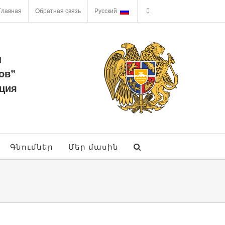
Главная
Обратная связь
Русский
ы
ов”
ция
Գնումներ
Մեր մասին