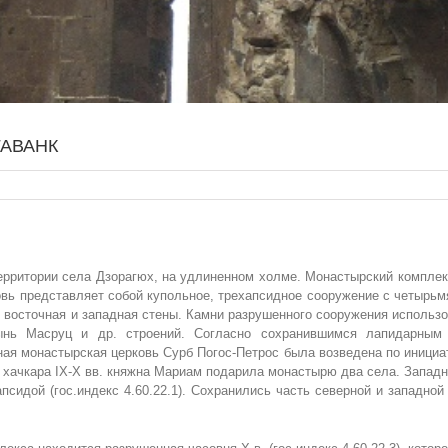
АВАНК
рритории села Дзорагюх, на удлиненном холме. Монастырский комплекс
вь представляет собой купольное, трехапсидное сооружение с четырь
 восточная и западная стены. Камни разрушенного сооружения использов
ынь Масруц и др. строений. Согласно сохранившимся лапидарным 
ная монастырская церковь Сурб Погос-Петрос была возведена по инициат
ри хачкара IX-X вв. княжна Мариам подарила монастырю два села. Запа
псидой (гос.индекс 4.60.22.1). Сохранились часть северной и западно