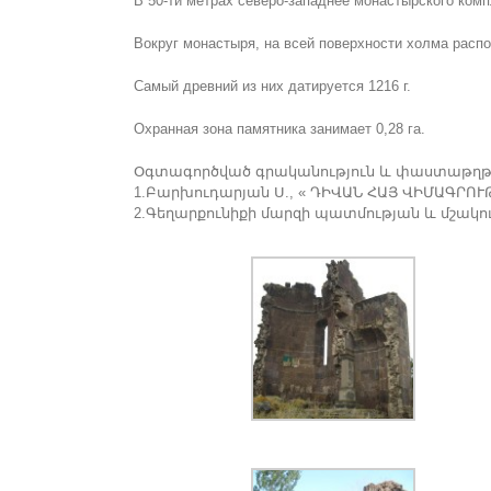
В 50-ти метрах северо-западнее монастырского компл
Вокруг монастыря, на всей поверхности холма распо
Самый древний из них датируется 1216 г.
Охранная зона памятника занимает 0,28 га.
Օգտագործված գրականություն և փաստաթղթ
1.Բարխուդարյան Ս., « ԴԻՎԱՆ ՀԱՅ ՎԻՄԱԳՐՈՒԹ
2.Գեղարքունիքի մարզի պատմության և մշակո