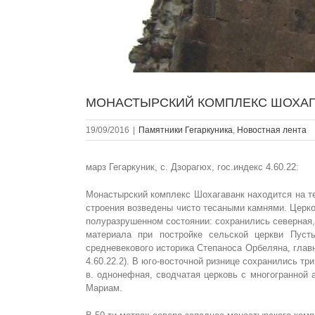
МОНАСТЫРСКИЙ КОМПЛЕКС ШОХАГ
19/09/2016
|
Памятники Гегаркуникa
,
Новостная лента
марз Гегаркуник, с. Дзорагюх, гос.индекс 4.60.22:
Монастырский комплекс Шохагаванк находится на те
строения возведены чисто тесаными камнями. Церко
полуразрушенном состоянии: сохранились северная,
материала при постройке сельской церкви Пуст
средневекового историка Степаноса Орбеляна, глав
4.60.22.2). В юго-восточной ризнице сохранились т
в. однонефная, сводчатая церковь с многогранной а
Мариам.