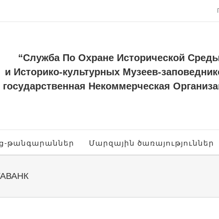
“Служба По Охране Исторической Сред
и Историко-культурных Музеев-заповедник
государственная Некоммерческая Организа
ոց-թանգարաններ
Մարզային ծառայություններ
АВАНК