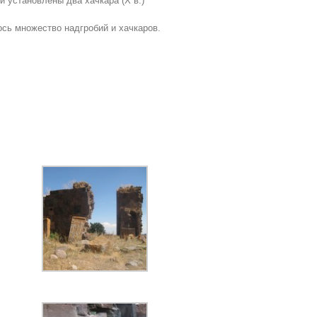
й установлены два хачкара (Х в.)
ось множество надгробий и хачкаров.