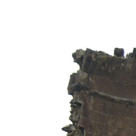
View
Larger
Image