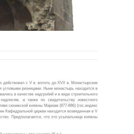
 действовал с V в. вплоть до XVII в. Монастырские
мя угловыми ризницами. Ныне монастырь находится в
ались в качестве надгробий и в виде строительного
надписям, а также по свидетельству известного
иве сюникской княжны Мариам (877-886) (гос.индекс
днее Кафедральной церкви находится возведенная в V
й стен. Предполагается, что это усыпальница княжны