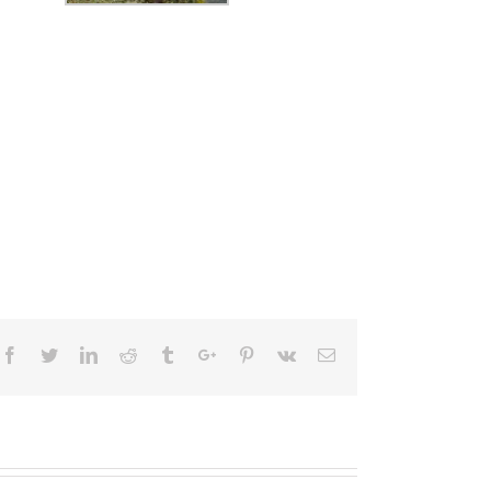
Facebook
Twitter
Linkedin
Reddit
Tumblr
Google+
Pinterest
Vk
Email