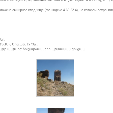
екса находится разрушенная часовня Х в. (гос.индекс 4.60.22.3), которо
ложено обширное кладбище (гос.индекс 4.60.22.4), на котором сохранил
եր.
ՅԱՆ», Երևան, 1973թ.,
ւյթի անշարժ հուշարձանների պետական ցուցակ.