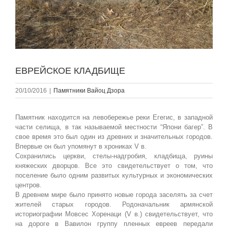
ЕВРЕЙСКОЕ КЛАДБИЩЕ
20/10/2016
|
Памятники Вайоц Дзора
Памятник находится на левобережье реки Егегис, в западной
части селища, в так называемой местности “Япони багер”. В
свое время это был один из древних и значительных городов.
Впервые он был упомянут в хрониках V в.
Сохранились церкви, стелы-надгробия, кладбища, руины
княжеских дворцов. Все это свидетельствует о том, что
поселение было одним развитых культурных и экономических
центров.
В древнем мире было принято новые города заселять за счет
жителей старых городов. Родоначальник армянской
историографии Мовсес Хоренаци (V в.) свидетельствует, что
на дороге в Вавилон группу пленных евреев передали