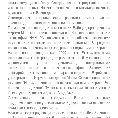
армянскому царю hГрачу. Следовательно, города заселялись
и за счет пленных. Не исключено, что значительная их часть
была поселена в Вайоц дзоре.
Исследование сохранившихся развалин имеет важное
значение для восполнения истории поселения.
По инициативе предводителя епархии Вайоц дзора епископа
Абрама Мкртчяна научные сотрудники Института археологии и
этнографии НАН РА совместно с еврейскими коллегами
осуществили раскопки на территории поселения. В процессе
раскопок были обнаружены надгробия с надписями на иврите.
На основании этого, в мае 2009 г. в г. Егегнадзор была
организована конференция, в работе которой участвовали и
израильские ученые, дипломаты, представители
правительственных и религиозных сфер. Заведующий
кафедрой богословия и арменоведения Еврейского
университета в Иерусалиме доктор Майкл Стоун в своей речи
отметил: “На надгробиях наличествуют надписи на иврите. Это
еврейское кладбище”. Ту же мысль высказал также и ученый
Института гебраистики доктор Авид Амит.
Сохранившиеся на кладбище Егегиса памятники
свидетельствуют об уважительном и дружелюбном отношении
армянского народа к еврейству.
Надписи, подтверждающие существование еврейской общины
в Вайоц дзоре, – важный исторический факт, требующий