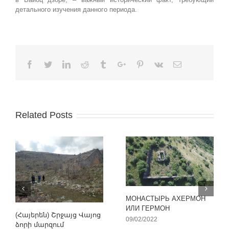
детального изучения данного периода.
Facebook
Twitter
Linkedin
Reddit
Tumblr
Google+
Pinterest
Vk
Email
Related Posts
МОНАСТЫРЬ АХЕРМОН
ИЛИ ГЕРМОН
(Հայերեն) Շրջայց Վայոց
09/02/2022
ձորի մարզում