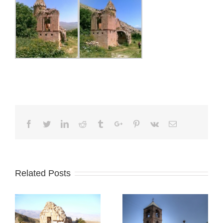
Facebook
Twitter
Linkedin
Reddit
Tumblr
Google+
Pinterest
Vk
Email
Related Posts