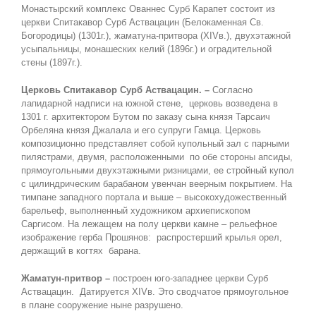
Монастырский комплекс Ованнес Сурб Карапет состоит из
церкви Спитакавор Сурб Аствацацин (Белокаменная Св.
Богородицы) (1301г.), жаматуна-притвора (XIVв.), двухэтажной
усыпальницы, монашеских келий (1896г.) и оградительной
стены (1897г.).
Церковь Спитакавор Сурб Аствацацин. –
Согласно
лапидарной надписи на южной стене, церковь возведена в
1301 г. архитектором Бутом по заказу сына князя Тарсаич
Орбеляна князя Джалала и его супруги Гамца. Церковь
композиционно представляет собой купольный зал с парными
пилястрами, двумя, расположенными по обе стороны апсиды,
прямоугольными двухэтажными ризницами, ее стройный купол
с цилиндрическим барабаном увенчан веерным покрытием. На
тимпане западного портала и выше – высокохудожественный
барельеф, выполненный художником архиепископом
Саргисом. На лежащем на полу церкви камне – рельефное
изображение герба Прошянов: распростерший крылья орел,
держащий в когтях барана.
Жаматун-притвор –
построен юго-западнее церкви Сурб
Аствацацин. Датируется XIVв. Это сводчатое прямоугольное
в плане сооружение ныне разрушено.