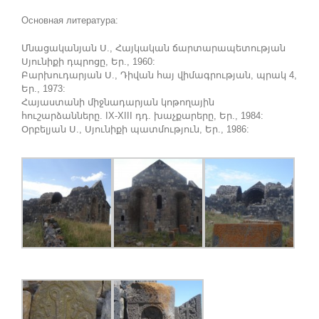
Основная литература:
Մնացականյան Ս., Հայկական ճարտարապետության
Սյունիքի դպրոցը, Եր., 1960:
Բարխուդարյան Ս., Դիվան հայ վիմագրության, պրակ 4,
Եր., 1973:
Հայաստանի միջնադարյան կոթողային
հուշարձանները. IX-XIII դդ. խաչքարերը, Եր., 1984:
Օրբելյան Ս., Սյունիքի պատմություն, Եր., 1986: