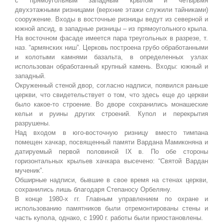
с прямоугольным западным крылом и четырьмя
двухэтажными ризницами (верхние этажи служили тайниками)
сооружение. Входы в восточные ризницы ведут из северной и
южной апсид, в западные ризницы – из прямоугольного крыла.
На восточном фасаде имеется пара треугольных в разрезе, т.
наз. “армянских ниш”. Церковь построена грубо обработанными
и колотыми камнями базальта, в определенных узлах
использован обработанный крупный камень. Входы: южный и
западный.
Окруженный стеной двор, согласно надписи, появился раньше
церкви, что свидетельствует о том, что здесь еще до церкви
было какое-то строение. Во дворе сохранились монашеские
кельи и руины других строений. Купол и перекрытия
разрушены.
Над входом в юго-восточную ризницу вместо тимпана
помещен хачкар, посвященный памяти Вардана Мамиконяна и
датируемый первой половиной IX в. По обе стороны
горизонтальных крыльев хачкара высечено: “Святой Вардан
мученик”.
Обширные надписи, бывшие в свое время на стенах церкви,
сохранились лишь благодаря Степаносу Орбеляну.
В конце 1980-х гг. Главным управлением по охране и
использованию памятников были отремонтированы стены и
часть купола, однако, с 1990 г. работы были приостановлены.