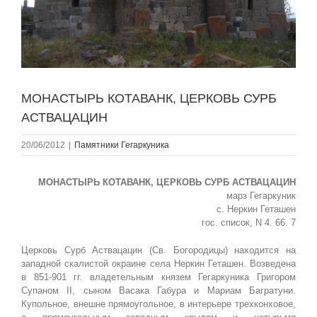
МОНАСТЫРЬ КОТАВАНК, ЦЕРКОВЬ СУРБ
АСТВАЦАЦИН
20/06/2012
|
Памятники Гегаркуникa
МОНАСТЫРЬ КОТАВАНК, ЦЕРКОВЬ СУРБ АСТВАЦАЦИН
марз Гегаркуник
с. Неркин Геташен
гос. список, N 4. 66. 7
Церковь Сурб Аствацацин (Св. Богородицы) находится на
западной скалистой окраине села Неркин Геташен. Возведена
в 851-901 гг. владетельным князем Гегаркуника Григором
Супаном II, сыном Васака Габура и Мариам Багратуни.
Купольное, внешне прямоугольное, в интерьере трехконховое,