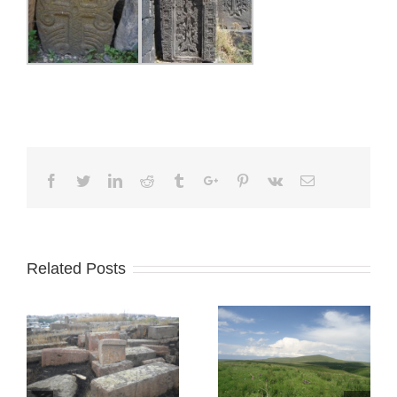
Facebook
Twitter
Linkedin
Reddit
Tumblr
Google+
Pinterest
Vk
Email
Related Posts