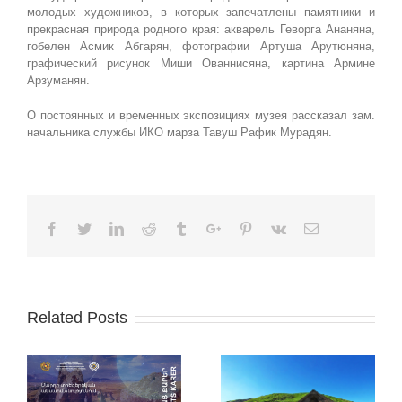
молодых художников, в которых запечатлены памятники и
прекрасная природа родного края: акварель Геворга Ананяна,
гобелен Асмик Абгарян, фотографии Артуша Арутюняна,
графический рисунок Миши Ованнисяна, картина Армине
Арзуманян.
О постоянных и временных экспозициях музея рассказал зам.
начальника службы ИКО марза Тавуш Рафик Мурадян.
Facebook
Twitter
Linkedin
Reddit
Tumblr
Google+
Pinterest
Vk
Email
Related Posts