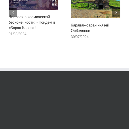
Человек в космической
бесконечности: «Пойдем в
Караван-сарай князей
«Зорац Карер»!
Орбелянов
01/08/2024
30/07/2024