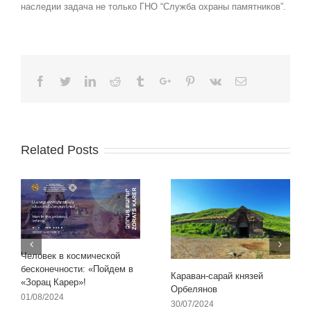
наследии задача не только ГНО “Служба охраны памятников”.
Facebook
Twitter
Linkedin
Reddit
Tumblr
Google+
Pinterest
Vk
Email
Related Posts
Человек в космической
бесконечности: «Пойдем в
Караван-сарай князей
«Зорац Карер»!
Орбелянов
01/08/2024
30/07/2024