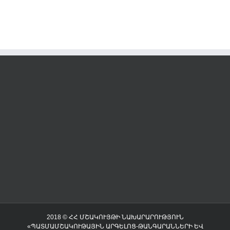
2018 © ՀՀ ՄՇԱԿՈՒՅԹԻ ՆԱԽԱՐԱՐՈՒԹՅՈՒՆ
«ՊԱՏՄԱՄՇԱԿՈՒԹԱՅԻՆ ԱՐԳԵԼՈՑ-ԹԱՆԳԱՐԱՆՆԵՐԻ ԵՎ