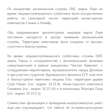
По инициативе региональной службы ОИС марза Лори во
время общереспубликанского субботника были осуществлены
работы по санитарной чистке территорий монастырских
комплексов Санаин и Кобайр.
Оба средневековых архитектурных шедевра марза Лори
постоянно находятся в центре внимания региональной
службы. Территории памятников были очищены от мусора,
сухостоя и благоустроены.
Во время общереспубликанского субботника службы ОИС
марза Тавуш в сотрудничестве с региональными органами
самоуправления в рамках инициативы “Чистая Армения”, с
сотрудниками марзпетарана, муниципалитета города Дилижан
и при участии студентов Иджеванского филиала ЕГУ очистили
и благоустроили памятники общины Гош: территории церкви
Сурб Геворг (гос. индекс 10.23.9), монастырского комплекса
Гошаванк (гос. индекс 10.23.14) и усыпальницы Мхитара Гоша
(гос. индекс 10.23.2.1).
Совместная организация и проведение вышеупомянутых работ
еще раз подтверждают, что забота об историко-культурном