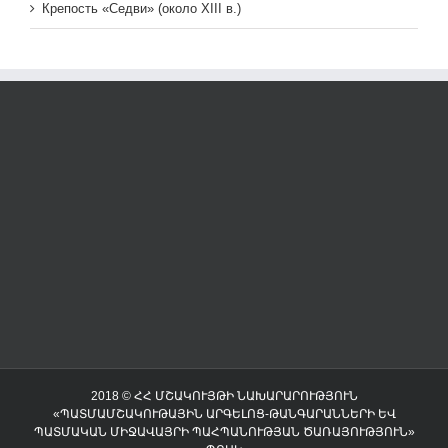
Крепость «Седви» (около XIII в.)
2018 © ՀՀ ՄՇԱԿՈՒՅԹԻ ՆԱԽԱՐԱՐՈՒԹՅՈՒՆ
«ՊԱՏՄԱՄՇԱԿՈՒԹԱՅԻՆ ԱՐԳԵԼՈՑ-ԹԱՆԳԱՐԱՆՆԵՐԻ ԵՎ
ՊԱՏՄԱԿԱՆ ՄԻՋԱՎԱՅՐԻ ՊԱՀՊԱՆՈՒԹՅԱՆ ԾԱՌԱՅՈՒԹՅՈՒՆ»