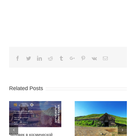
Facebook
Twitter
Linkedin
Reddit
Tumblr
Google+
Pinterest
Vk
Email
Related Posts
Человек в космической