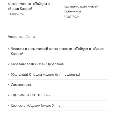
бесконечности: «Пойдем в
Караван-сарай князей
«Зорац Карер»!
Орбелянов
01/08/2024
30/07/2024
Новостная Лента
Человек в космической бесконечности: «Пойдем в «Зорац
Карер»!
Караван-сарай князей Орбелянов
(Հայերեն) Շրջայց Վայոց ձորի մարզում
Самсонаванк
«ДЕВИЧЬЯ КРЕПОСТЬ»
Крепость «Седви» (около XIII в.)