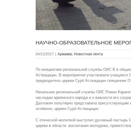
НАУЧНО-ОБРАЗОВАТЕЛЬНОЕ МЕРОП
04/12/2017
|
Армавир
,
Новостная лента
По инициативе региональной службы ОИС В в общин
Аствацацин. В мероприятии участвовали учащиеся IX
предводитель церкви Сурб Аствацацин священник О
Начальник региональной службы ОИС Роман Карапетя
наследии армянского народа и о важности его сохр
Даллакян популярно представила присутствующим 
особенно, церкви Сурб Аствацацин.
С отеческой молитвой выступил духовный пастырь 
церкви в области воспитания молодежи, приветство