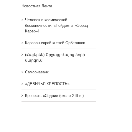
Новостная Лента
Человек в космической
бесконечности: «Пойдем в «Зорац
Карер»!
Караван-сарай князей Орбелянов
(Հայերեն) Շրջայց Վայոց ձորի
մարզում
Самсонаванк
«ДЕВИЧЬЯ КРЕПОСТЬ»
Крепость «Седви» (около XIII в.)