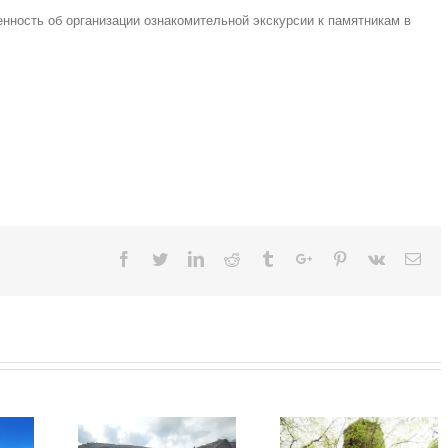
нность об организации ознакомительной экскурсии к памятникам в
Facebook
Twitter
Linkedin
Reddit
Tumblr
Google+
Pinterest
Vk
Ema