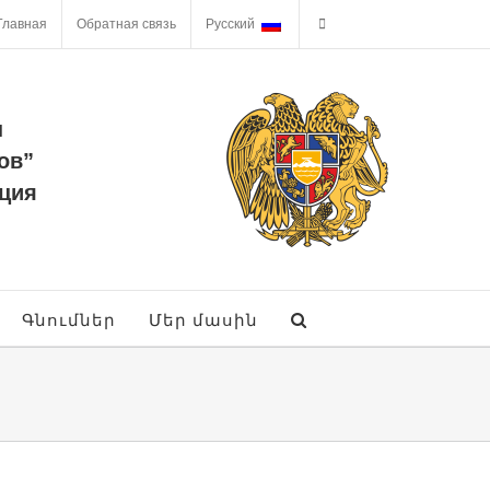
Главная
Обратная связь
Русский
ы
ов”
ция
Գնումներ
Մեր մասին