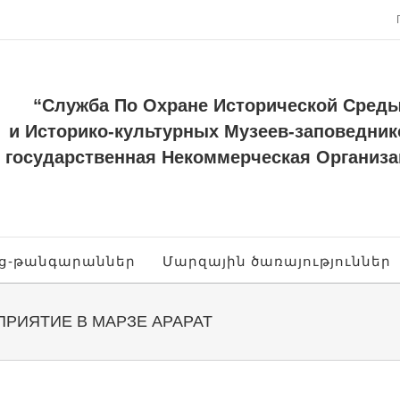
“Служба По Охране Исторической Сред
и Историко-культурных Музеев-заповедник
государственная Некоммерческая Организа
ոց-թանգարաններ
Մարզային ծառայություններ
РИЯТИЕ В МАРЗЕ АРАРАТ