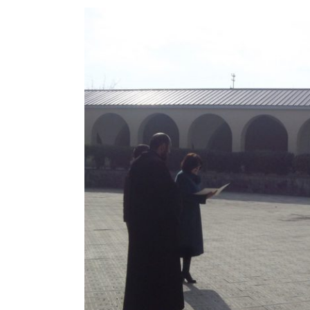
View
Larger
Image