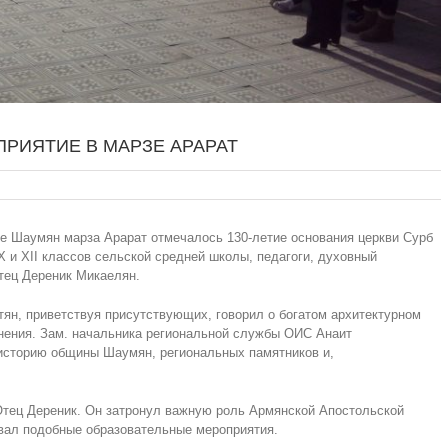
РИЯТИЕ В МАРЗЕ АРАРАТ
е Шаумян марза Арарат отмечалось 130-летие основания церкви Сурб
 и XII классов сельской средней школы, педагоги, духовный
тец Дереник Микаелян.
н, приветствуя присутствующих, говорил о богатом архитектурном
анения. Зам. начальника региональной службы ОИС Анаит
историю общины Шаумян, региональных памятников и,
Отец Дереник. Он затронул важную роль Армянской Апостольской
вал подобные образовательные мероприятия.