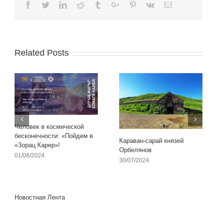
Facebook
Twitter
Linkedin
Reddit
Tumblr
Google+
Pinterest
Vk
Email
Related Posts
Человек в космической
бесконечности: «Пойдем в
Караван-сарай князей
«Зорац Карер»!
Орбелянов
01/08/2024
30/07/2024
Новостная Лента