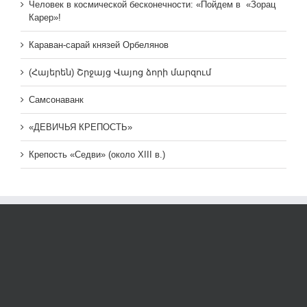
Человек в космической бесконечности: «Пойдем в «Зорац
Карер»!
Караван-сарай князей Орбелянов
(Հայերեն) Շրջայց Վայոց ձորի մարզում
Самсонаванк
«ДЕВИЧЬЯ КРЕПОСТЬ»
Крепость «Седви» (около XIII в.)