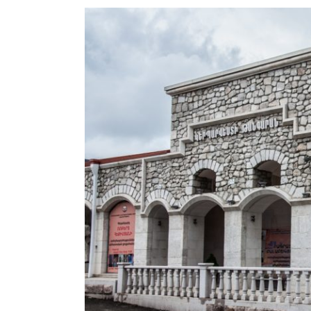
View
Larger
Image