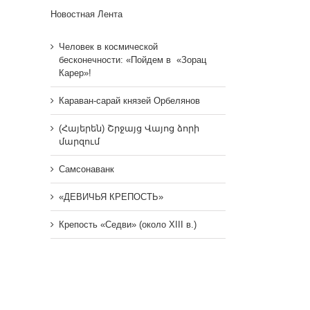
Новостная Лента
Человек в космической
бесконечности: «Пойдем в «Зорац
Карер»!
Караван-сарай князей Орбелянов
(Հայերեն) Շրջայց Վայոց ձորի
մարզում
Самсонаванк
«ДЕВИЧЬЯ КРЕПОСТЬ»
Крепость «Седви» (около XIII в.)