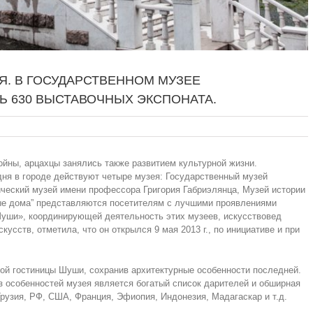
Я. В ГОСУДАРСТВЕННОМ МУЗЕЕ
Ь 630 ВЫСТАВОЧНЫХ ЭКСПОНАТА.
ойны, арцахцы занялись также развитием культурной жизни.
ня в городе действуют четыре музея: Государственный музей
ический музей имени профессора Григория Габриэлянца, Музей истории
ые дома” представляются посетителям с лучшими проявлениями
Шуши», координирующей деятельность этих музеев, искусствовед
кусств, отметила, что он открылся 9 мая 2013 г., по инициативе и при
рой гостиницы Шуши, сохранив архитектурные особенности последней.
з особенностей музея является богатый список дарителей и обширная
рузия, РФ, США, Франция, Эфиопия, Индонезия, Мадагаскар и т.д.