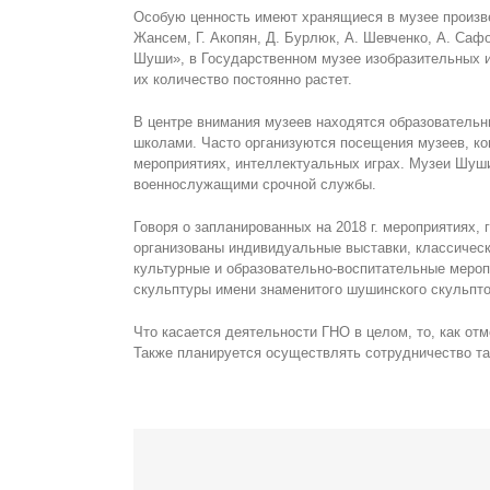
Oсобую ценность имеют хранящиеся в музее произве
Жансем, Г. Акопян, Д. Бурлюк, А. Шевченко, А. Саф
Шуши», в Государственном музее изобразительных и
их количество постоянно растет.
В центре внимания музеев находятся образователь
школами. Часто организуются посещения музеев, ко
мероприятиях, интеллектуальных играх. Музеи Шуш
военнослужащими срочной службы.
Говоря о запланированных на 2018 г. мероприятиях, 
организованы индивидуальные выставки, классическ
культурные и образовательно-воспитательные меро
скульптуры имени знаменитого шушинского скульптор
Что касается деятельности ГНО в целом, то, как от
Также планируется осуществлять сотрудничество та