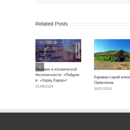
Related Posts
Человек в космической
бесконечности: «Пойдем
Караван-сарай княз
в «Зорац Карер»!
Орбелянов
01/08/2024
30/07/2024