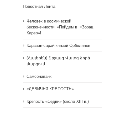
Новостная Лента
Человек в космической
бесконечности: «Пойдем в «Зорац
Карер»!
Караван-сарай князей Орбелянов
(Հայերեն) Շրջայց Վայոց ձորի
մարզում
Самсонаванк
«ДЕВИЧЬЯ КРЕПОСТЬ»
Крепость «Седви» (около XIII в.)