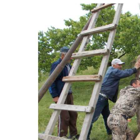
View
Larger
Image