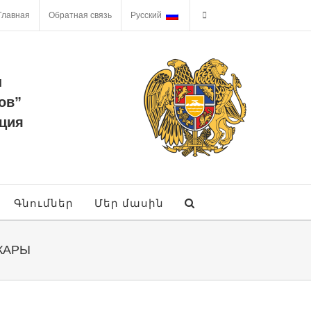
Главная
Обратная связь
Русский
ы
ов”
ция
Գնումներ
Մեր մասին
КАРЫ