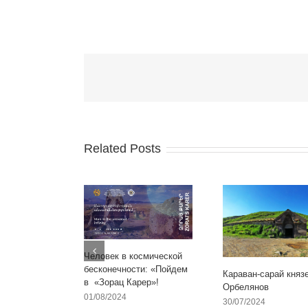
Related Posts
Человек в космической
бесконечности: «Пойдем
Караван-сарай княз
в «Зорац Карер»!
Орбелянов
01/08/2024
30/07/2024