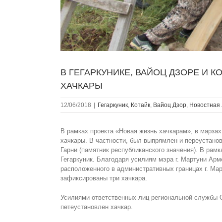
В ГЕГАРКУНИКЕ, ВАЙОЦ ДЗОРЕ И 
ХАЧКАРЫ
12/06/2018
|
Гегаркуник
,
Котайк
,
Вайоц Дзор
,
Новостная 
В рамках проекта «Новая жизнь хачкарам», в марзах
хачкары. В частности, был выпрямлен и переустано
Гарни (памятник республиканского значения). В рам
Гегаркуник. Благодаря усилиям мэра г. Мартуни Арм
расположенного в административных границах г. Ма
зафиксированы три хачкара.
Усилиями ответственных лиц региональной службы 
петеустановлен хачкар.