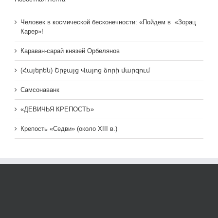
Человек в космической бесконечности: «Пойдем в «Зорац
Карер»!
Караван-сарай князей Орбелянов
(Հայերեն) Շրջայց Վայոց ձորի մարզում
Самсонаванк
«ДЕВИЧЬЯ КРЕПОСТЬ»
Крепость «Седви» (около XIII в.)