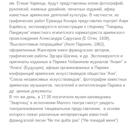
им. Егише Чаренца, будут представлены копии фотографий,
рукописей, книжных дизайнов, печатных изданий, афиш
известных армянских деятелей культуры. В частности, из
графических работ Ерванда Кочара представлен портрет Анри
Барбюса, экспонируются иллюстрации к сборнику “Товарищ
Панджуни” известного египетского карикатуриста армянского
происхождения Александра Сарухана (Е.Отян, 1938),
“Высокочтимые попращайки” (Акоп Паронян, 1962),
оформленные Жансером книги французских авторов,
графические работы Эдгара Шагина, и др. Экспонируются и
оригиналы изданных в Париже Чобаняном журналов “Анаит” и
“Апага” (Будущее), афиши организованных в Париже
конференций армянских искусствоведов общества “Ани”,
“Союза независимых искусствоведов”, фотографии известных
армянских музыкантов, писателей и интеллигенции Парижа и
др. ценные документы.
В тот же день, в 17.00 посетители музея-заповедника
“Звартноц” в исполнении Малого театра смогут увидеть
театрализованное танцевальное представление, в основе
которого лежат различные интерпретации известной
французской песни “Ne me quitte pas” (“Не покидай меня”).