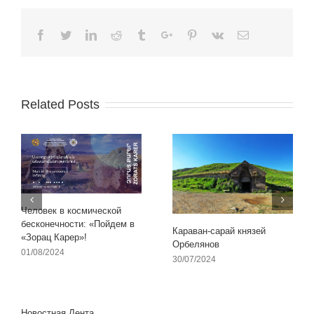
Facebook
Twitter
Linkedin
Reddit
Tumblr
Google+
Pinterest
Vk
Email
Related Posts
Человек в космической
бесконечности: «Пойдем в
Караван-сарай князей
«Зорац Карер»!
Орбелянов
01/08/2024
30/07/2024
Новостная Лента