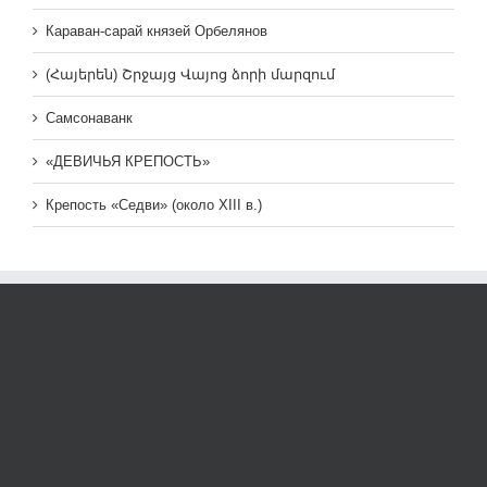
Караван-сарай князей Орбелянов
(Հայերեն) Շրջայց Վայոց ձորի մարզում
Самсонаванк
«ДЕВИЧЬЯ КРЕПОСТЬ»
Крепость «Седви» (около XIII в.)