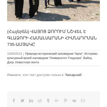
(Հայերեն) ՎԱՅՈՑ ՁՈՐՈՒՄ ՆՇՎԵԼ Է
ԳԼԱՁՈՐԻ ՀԱՄԱԼՍԱՐԱՆԻ ՀԻՄՆԱԴՐՄԱՆ
735-ԱՄՅԱԿԸ
10/09/2019
|
Природо-исторический заповедник “Арпи”
,
Историко-
культурный музей-заповедник “Университет Гладзорa”
,
Вайоц
Дзор
,
Новостная лента
Извините, этот техт доступен только в “
Амхарский
”.
Facebook
Twitter
Linkedin
Reddit
Tumblr
Google+
Pinterest
Vk
Email