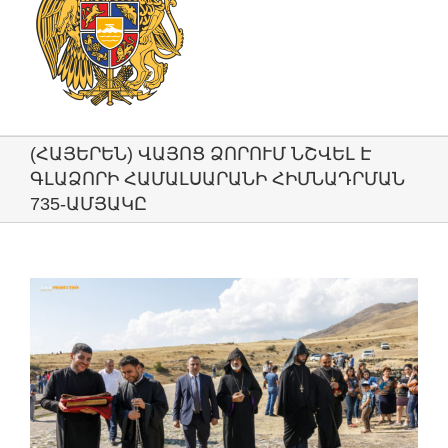
(ՀԱՅԵՐԵՆ) ՎԱՅՈՑ ՁՈՐՈՒՄ ՆՇՎԵԼ Է
ԳԼԱՁՈՐԻ ՀԱՄԱԼՍԱՐԱՆԻ ՀԻՄՆԱԴՐՄԱՆ
735-ԱՄՅԱԿԸ
View
Larger
Image