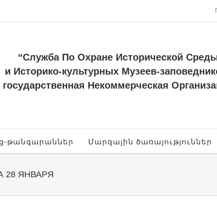
“Служба По Охране Исторической Сред
и Историко-культурных Музеев-заповедник
государственная Некоммерческая Организа
ոց-թանգարաններ
Մարզային ծառայություններ
 28 ЯНВАРЯ