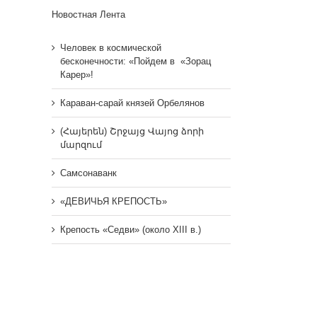
Новостная Лента
Человек в космической
бесконечности: «Пойдем в «Зорац
Карер»!
Караван-сарай князей Орбелянов
(Հայերեն) Շրջայց Վայոց ձորի
մարզում
Самсонаванк
«ДЕВИЧЬЯ КРЕПОСТЬ»
Крепость «Седви» (около XIII в.)