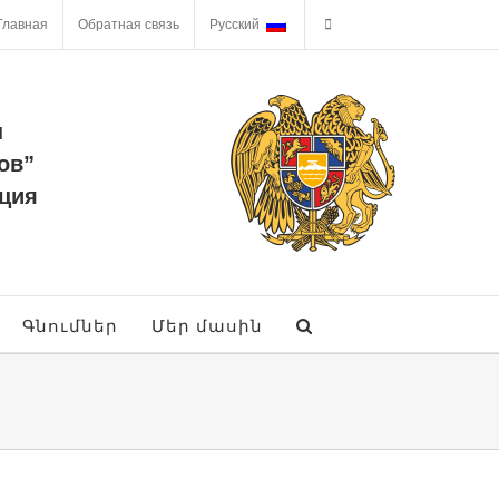
Главная
Обратная связь
Русский
ы
ов”
ция
Գնումներ
Մեր մասին