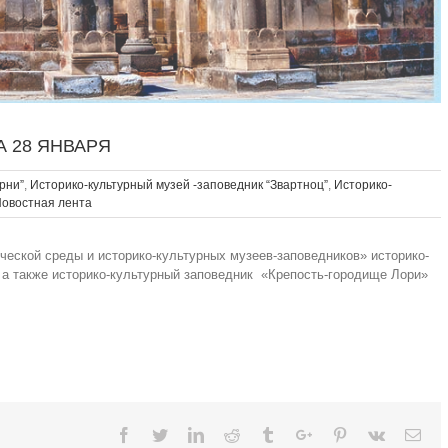
 28 ЯНВАРЯ
рни”
,
Историко-культурный музей -заповедник “Звартноц”
,
Историко-
овостная лента
еской среды и историко-культурных музеев-заповедников» историко-
, а также историко-культурный заповедник «Крепость-городище Лори»
Facebook
Twitter
Linkedin
Reddit
Tumblr
Google+
Pinterest
Vk
Ema