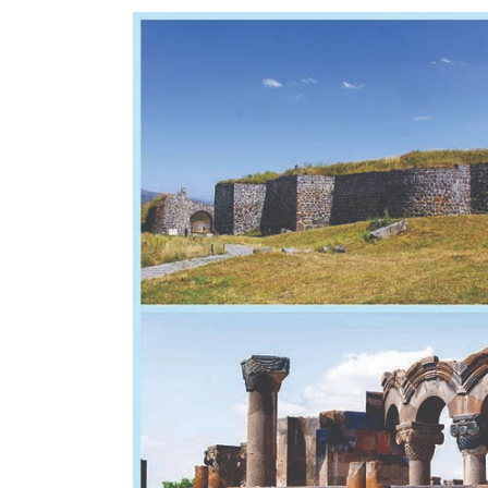
View
Larger
Image