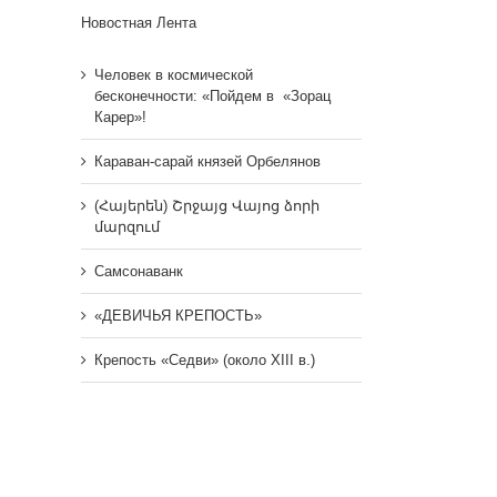
Новостная Лента
Человек в космической
бесконечности: «Пойдем в «Зорац
Карер»!
Караван-сарай князей Орбелянов
(Հայերեն) Շրջայց Վայոց ձորի
մարզում
Самсонаванк
«ДЕВИЧЬЯ КРЕПОСТЬ»
Крепость «Седви» (около XIII в.)