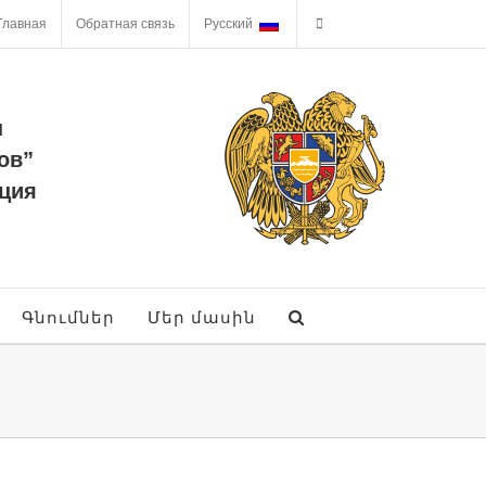
Главная
Обратная связь
Русский
ы
ов”
ция
Գնումներ
Մեր մասին