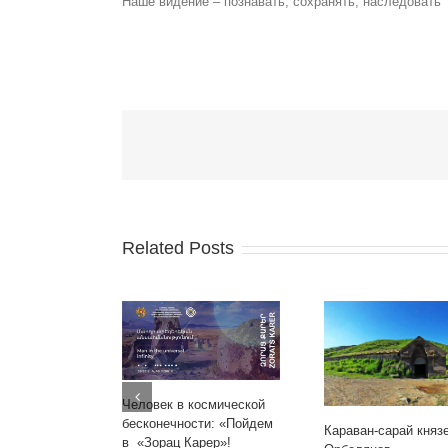
Наше видение – познавать, сохранять, наследовать
Related Posts
Человек в космической
бесконечности: «Пойдем
Караван-сарай княз
в «Зорац Карер»!