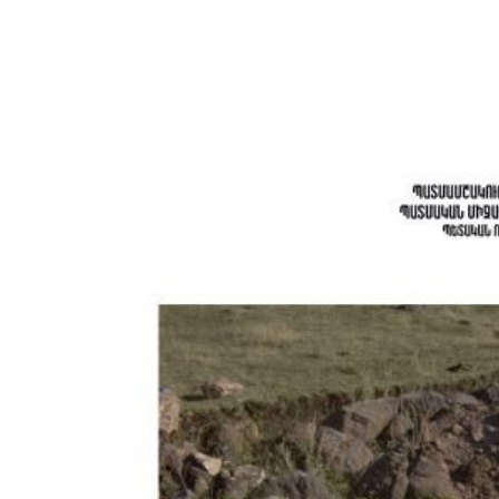
View
Larger
Image