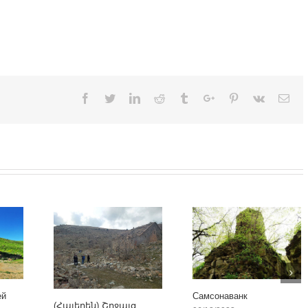
Facebook
Twitter
Linkedin
Reddit
Tumblr
Google+
Pinterest
Vk
Ema
ей
Самсонаванк
(Հայերեն) Շրջայց