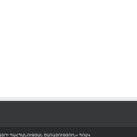
«ДЕВИЧЬЯ КРЕПОСТЬ»
17/11/2023
ՎԱՅՐԻ ՊԱՀՊԱՆՈՒԹՅԱՆ ԾԱՌԱՅՈՒԹՅՈՒՆ» ՊՈԱԿ