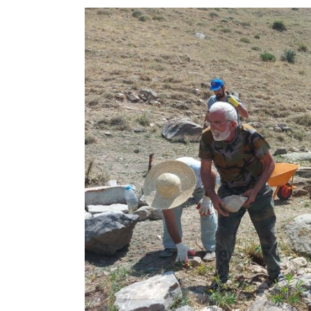
View
Larger
Image