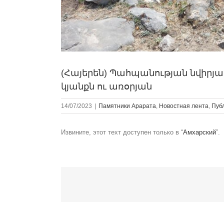
(Հայերեն) Պահպանության նվիրյա
կյանքն ու առօրյան
14/07/2023
|
Памятники Арарата
,
Новостная лента
,
Пуб
Извините, этот техт доступен только в “
Амхарский
”.