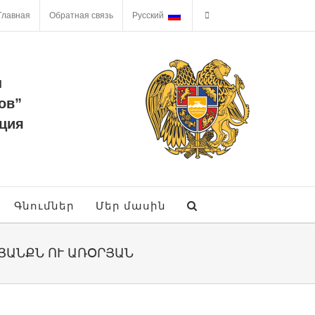
Главная
Обратная связь
Русский
ы
ов”
ция
Գնումներ
Մեր մասին
ՅԱՆՔՆ ՈՒ ԱՌՕՐՅԱՆ