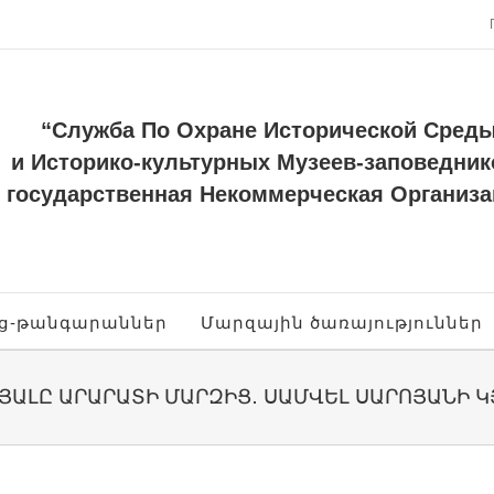
“Служба По Охране Исторической Сред
и Историко-культурных Музеев-заповедник
государственная Некоммерческая Организа
ոց-թանգարաններ
Մարզային ծառայություններ
ՅԱԼԸ ԱՐԱՐԱՏԻ ՄԱՐԶԻՑ․ ՍԱՄՎԵԼ ՍԱՐՈՅԱՆԻ Կ