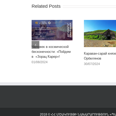
Related Posts
Человек в космической
бесконечности: «Пойдем
Караван-сарай княз
в «Зорац Карер»!
Орбелянов
01/08/2024
30/07/2024
2018 © ՀՀ ՄՇԱԿՈՒՅԹԻ ՆԱԽԱՐԱՐՈՒԹՅՈՒՆ «