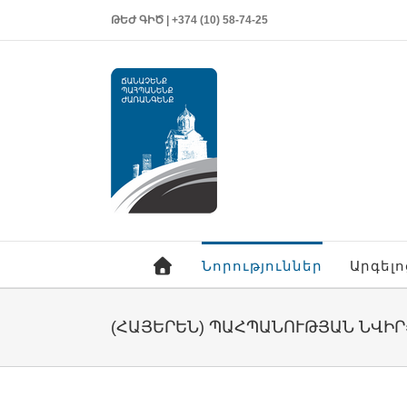
ԹԵԺ ԳԻԾ | +374 (10) 58-74-25
Նորություններ
Արգել
(ՀԱՅԵՐԵՆ) ՊԱՀՊԱՆՈՒԹՅԱՆ ՆՎԻՐ