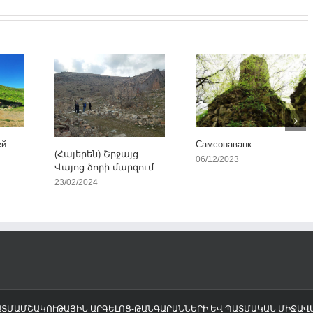
ей
Самсонаванк
(Հայերեն) Շրջայց
06/12/2023
Վայոց ձորի մարզում
23/02/2024
ՊԱՏՄԱՄՇԱԿՈՒԹԱՅԻՆ ԱՐԳԵԼՈՑ-ԹԱՆԳԱՐԱՆՆԵՐԻ ԵՎ ՊԱՏՄԱԿԱՆ ՄԻՋԱ