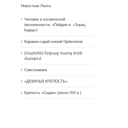
Новостная Лента
Человек в космической
бесконечности: «Пойдем в «Зорац
Карер»!
Караван-сарай князей Орбелянов
(Հայերեն) Շրջայց Վայոց ձորի
մարզում
Самсонаванк
«ДЕВИЧЬЯ КРЕПОСТЬ»
Крепость «Седви» (около XIII в.)