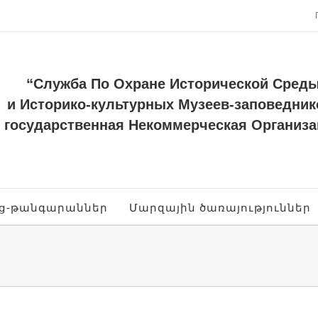
“Служба По Охране Исторической Сред
и Историко-культурных Музеев-заповедник
государственная Некоммерческая Организа
ոց-թանգարաններ
Մարզային ծառայություններ