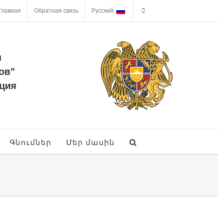
Главная
Обратная связь
Русский
ы
ов”
ция
Գնումներ
Մեր մասին