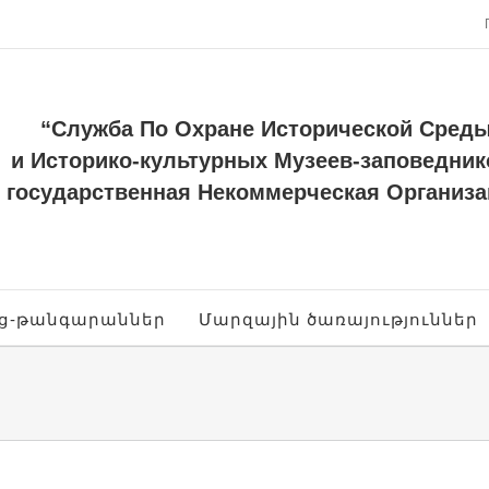
“Служба По Охране Исторической Сред
и Историко-культурных Музеев-заповедник
государственная Некоммерческая Организа
ոց-թանգարաններ
Մարզային ծառայություններ