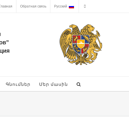
Главная
Обратная связь
Русский
ы
ов”
ция
Գնումներ
Մեր մասին