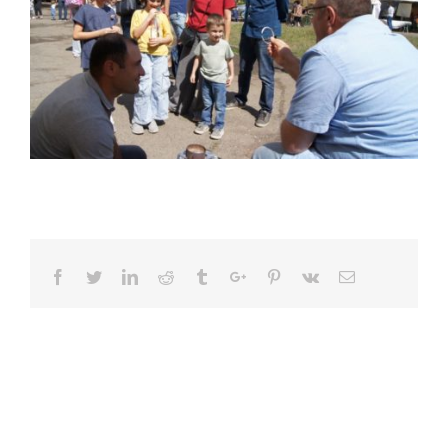
Facebook
Twitter
Linkedin
Reddit
Tumblr
Google+
Pinterest
Vk
Email