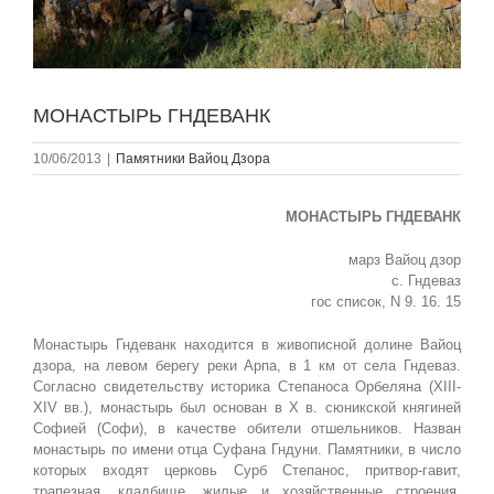
МОНАСТЫРЬ ГНДЕВАНК
10/06/2013
|
Памятники Вайоц Дзора
МОНАСТЫРЬ ГНДЕВАНК
марз Вайоц дзор
с. Гндеваз
гос список, N 9. 16. 15
Монастырь Гндеванк находится в живописной долине Вайоц
дзора, на левом берегу реки Арпа, в 1 км от села Гндеваз.
Согласно свидетельству историка Степаноса Орбеляна (XIII-
XIV вв.), монастырь был основан в Х в. сюникской княгиней
Софией (Софи), в качестве обители отшельников. Назван
монастырь по имени отца Суфана Гндуни. Памятники, в число
которых входят церковь Сурб Степанос, притвор-гавит,
трапезная, кладбище, жилые и хозяйственные строения,