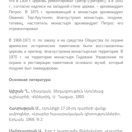
что в 1309 г. церковь ремонтировал Григор (Григорес), а в 1691
г., согласно надписи на западной стене церкви, – архимандрит
Петрос. В 1875 г. проживающий в монастыре архимандрит
Ованнес Тер-Арутюнян, благоустроил монастырь, позднее,
татевец, настоятель монастыря архимандрит Петрос его
отремонтировал.
В 1968-1971 гг. по заказу и на средства Общества по охране
армянских исторических памятников были восстановлены
церковь и притвор, благоустроена монастырская территория. В
1970 г. на территории монастыря Гндеванк Управление по
охране и реставрации памятников основало музей, который
позднее был ликвидирован.
Основная литература:
Ալիշան Ղ.,
Սիսական: Տեղագրութիւն Սյունեաց
աշխարհի, Վենետիկ, Ս. Ղազար, 1893:
Հասրաթյան Մ.,
Սյունիքի 17-18-րդ դարերի վանք-
ամրոցներ, «Լրաբեր հասարակական գիտությունների»,
Երևան, 1969, N 2:
Մանուչարյան Ա.,
Երբ է կառուցվել Գնդեվանքը, «Լրաբեր