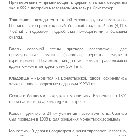
Притвор-гавит
– примыкающий к церкви с запада сводчатый
зал в 999 г. построил настоятель монастыря Христофор.
Трапезная
– находится в южной стороне группы памятников.
В плане – это прямоугольный, большой сводчатый зал (4,11 х
7,62 м) с подвалом, подсобными помещениями и большим
очагом.
Вдоль северной стены притвора расположены две
прямоугольные комнаты (западная, вероятно, служила
скрипторием). Несколько сводчатых комнат расположены
вдоль южной и западной стен (XVII в.).
Кладбище
– находится на монастырском дворе; сохранились
хачкары, люлькообразные надгробия Х-XVI вв.
Стены с башнями
– окружают монастырь. Возведены в 1691
г. при настоятеле архимандрите Петросе.
Канал
– длиною в 24 км усилиями настоятеля отца Саргиса
был проведен в 1008 г. для орошения монастырских земель.
Монастырь Гндеванк неоднократно ремонтировался. Известно,