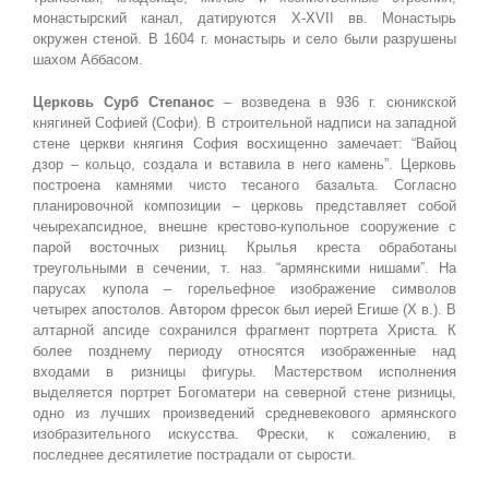
монастырский канал, датируются Х-XVII вв. Монастырь
окружен стеной. В 1604 г. монастырь и село были разрушены
шахом Аббасом.
Церковь Сурб Степанос
– возведена в 936 г. сюникской
княгиней Софией (Софи). В строительной надписи на западной
стене церкви княгиня София восхищенно замечает: “Вайоц
дзор – кольцо, создала и вставила в него камень”. Церковь
построена камнями чисто тесаного базальта. Согласно
планировочной композиции – церковь представляет собой
чеырехапсидное, внешне крестово-купольное сооружение с
парой восточных ризниц. Крылья креста обработаны
треугольными в сечении, т. наз. “армянскими нишами”. На
парусах купола – горельефное изображение символов
четырех апостолов. Автором фресок был иерей Егише (Х в.). В
алтарной апсиде сохранился фрагмент портрета Христа. К
более позднему периоду относятся изображенные над
входами в ризницы фигуры. Мастерством исполнения
выделяется портрет Богоматери на северной стене ризницы,
одно из лучших произведений средневекового армянского
изобразительного искусства. Фрески, к сожалению, в
последнее десятилетие пострадали от сырости.