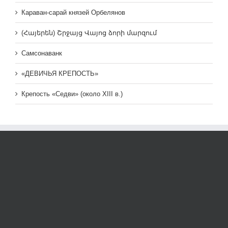
Караван-сарай князей Орбелянов
(Հայերեն) Շրջայց Վայոց ձորի մարզում
Самсонаванк
«ДЕВИЧЬЯ КРЕПОСТЬ»
Крепость «Седви» (около XIII в.)