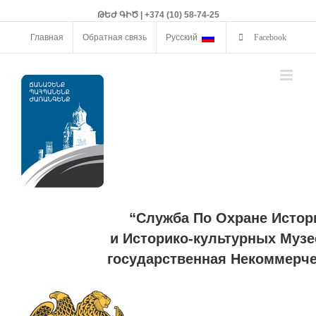
ԹԵԺ ԳԻԾ | +374 (10) 58-74-25
Главная
Обратная связь
Русский
Facebook
“Служба По Охране Истор
и Историко-культурных Музе
государственная Некоммерче