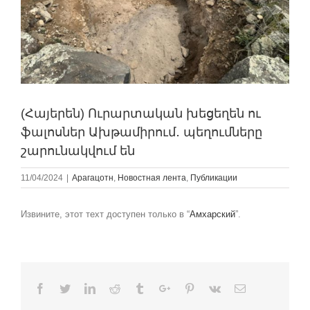
(Հայերեն) Ուրարտական խեցեղեն ու
ֆալոսներ Ախթամիրում․ պեղումները
շարունակվում են
11/04/2024
|
Арагацотн
,
Новостная лента
,
Публикации
Извините, этот техт доступен только в “
Амхарский
”.
Facebook
Twitter
Linkedin
Reddit
Tumblr
Google+
Pinterest
Vk
Email