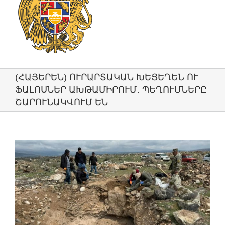
(ՀԱՅԵՐԵՆ) ՈՒՐԱՐՏԱԿԱՆ ԽԵՑԵՂԵՆ ՈՒ
ՖԱԼՈՍՆԵՐ ԱԽԹԱՄԻՐՈՒՄ․ ՊԵՂՈՒՄՆԵՐԸ
ՇԱՐՈՒՆԱԿՎՈՒՄ ԵՆ
View
Larger
Image